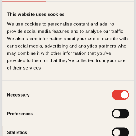
fagbøker i psykologi, samt to spenningsromaner.
This website uses cookies
Bøker av Helena Kubicek Boye
We use cookies to personalise content and ads, to
provide social media features and to analyse our traffic.
We also share information about your use of our site with
our social media, advertising and analytics partners who
may combine it with other information that you’ve
provided to them or that they’ve collected from your use
of their services.
Consent
Necessary
Selection
Helena Kubicek Boye
Sov godt
Preferences
Innbundet
299
kr
Les mer
Statistics