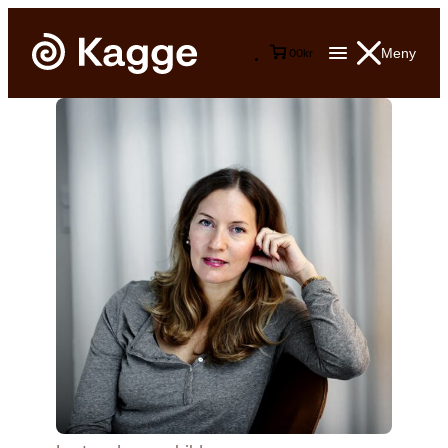
Meny
0
0
kr