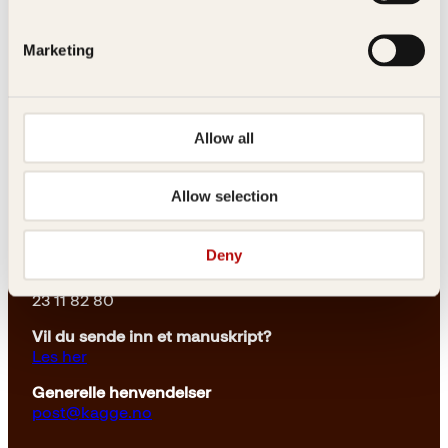
Marketing
Kontakt oss
Allow all
Kundeservice nettbutikk
Allow selection
kundeservice@kagge.no
23 11 82 80
Deny
For bokhandlere og forfattere
salg@kagge.no
23 11 82 80
Vil du sende inn et manuskript?
Les her
Generelle henvendelser
post@kagge.no