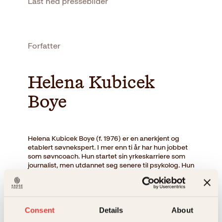
Last ned pressebilder
Forfatter
Helena Kubicek
Boye
Helena Kubicek Boye (f. 1976) er en anerkjent og
etablert søvnekspert. I mer enn ti år har hun jobbet
som søvncoach. Hun startet sin yrkeskarriere som
journalist, men utdannet seg senere til psykolog. Hun
blir hyppig brukt som inspirasjonsforeleser, og er
ofte i media som ekspert på søvn og
søvnproblemer. I 2018 lagde hun en TEDx om søvn
som ble sett av svært mange. Hun fikk prisen som
årets nytenker i 2010, og ble nominert til Stora
Consent
Details
About
Psykologpriset samme år. Hun har også skrevet