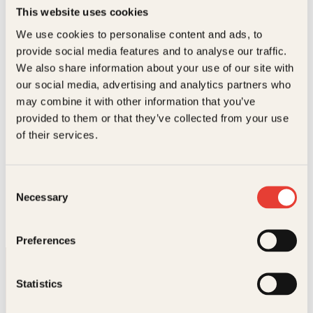
Bøker av Henrik H. Svensen
This website uses cookies
We use cookies to personalise content and ads, to
provide social media features and to analyse our traffic.
We also share information about your use of our site with
our social media, advertising and analytics partners who
may combine it with other information that you’ve
provided to them or that they’ve collected from your use
of their services.
Henrik H. Svensen
Consent
Necessary
Selection
Under asfalten
Innbundet
Preferences
Opprinnelig
Nåværende
449
kr
393
kr
Kjøp
pris
pris
var:
er:
449kr.
393kr.
Statistics