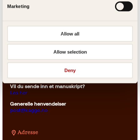
Marketing
Kontakt oss
Allow all
Kundeservice nettbutikk
kundeservice@kagge.no
23 11 82 80
Allow selection
For bokhandlere og forfattere
salg@kagge.no
Deny
23 11 82 80
Vil du sende inn et manuskript?
Les her
Generelle henvendelser
post@kagge.no
Adresse