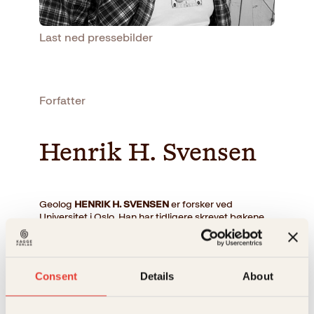
Last ned pressebilder
Forfatter
Henrik H. Svensen
Geolog
HENRIK H. SVENSEN
er forsker ved
Universitet i Oslo. Han har tidligere skrevet bøkene
Enden er nær
(2006),
Bergtatt
(2011),
Stein på stein
(2018) og
Under asfalten
(2020). Bøkene er oversatt
til flere språk, og i 2017 mottok Svensen
Forskningsrådets formidlingspris.
Consent
Details
About