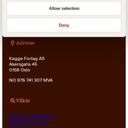
Vil du sende inn et manuskript?
Les her
Allow selection
Generelle henvendelser
post@kagge.no
Deny
Adresse
Kagge Forlag AS
Akersgata 45
0158 Oslo
NO 976 741 307 MVA
Vilkår
Vilkår og betingelser
Angrerett og retur
Frakt og levering