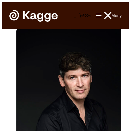
Meny
0
0
kr