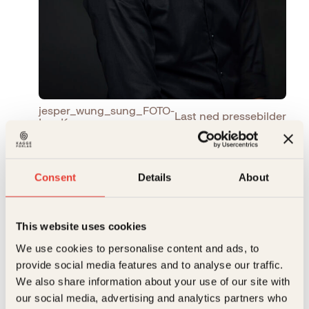
jesper_wung_sung_FOTO-
Last ned pressebilder
Les-Kaner.
Consent
Details
About
Forfatter
This website uses cookies
Jesper Wung-Sung
We use cookies to personalise content and ads, to
provide social media features and to analyse our traffic.
We also share information about your use of our site with
Jesper Wung-Sung er en av Danmarks mest etablerte
our social media, advertising and analytics partners who
forfattere og er elsket av både kritikere og lesere.