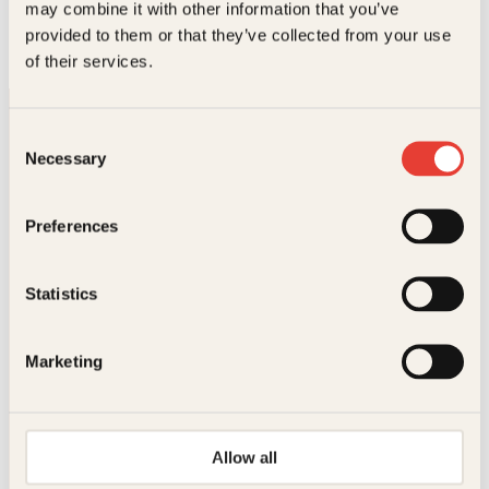
Wung-Sung vant bokhandlerprisen De Gyldne Laurbær
may combine it with other information that you’ve
2017 for romanen
En anden gren.
Kvinne sett fra ryggen
,
provided to them or that they’ve collected from your use
utgitt i Norge i 2022, er hans første roman i norsk
of their services.
oversettelse.
Consent
Necessary
Selection
Preferences
Kontakt oss
Statistics
Kundeservice nettbutikk
kundeservice@kagge.no
Marketing
23 11 82 80
For bokhandlere og forfattere
salg@kagge.no
23 11 82 80
Allow all