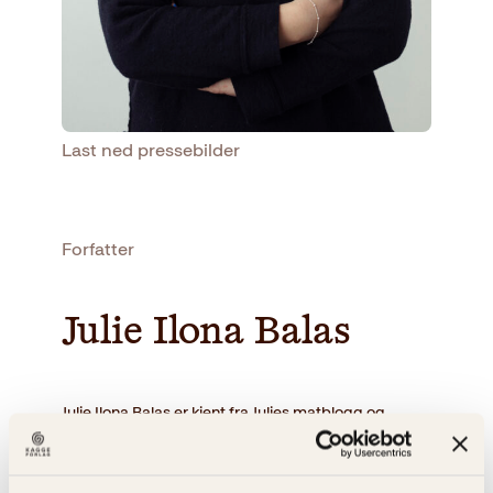
Last ned pressebilder
Forfatter
Julie Ilona Balas
Julie Ilona Balas er kjent fra Julies matblogg og
godt.no
, hvor hun gjennom flere år har delt
oppskrifter og inspirasjon. Hun har tidligere drevet
den populære Chikus catering, men jobber nå med
markedsføring i matbransjen. Våren 2015 utkom