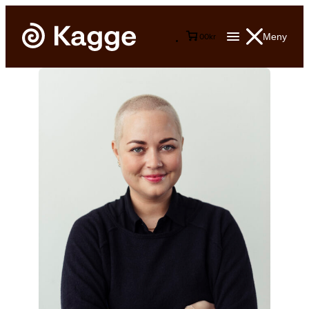
Meny
0
0
kr