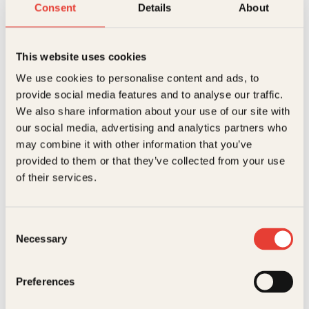
Consent
Details
About
boken
Kjernesunt. Julies grønne kjøkken
er hennes
andre bok.
This website uses cookies
Bøker av Julie Ilona Balas
We use cookies to personalise content and ads, to
provide social media features and to analyse our traffic.
We also share information about your use of our site with
our social media, advertising and analytics partners who
may combine it with other information that you’ve
provided to them or that they’ve collected from your use
of their services.
Consent
Necessary
Selection
Irina Lee, Julie Ilona Balas,
Julie Ilona Balas
Torstein Ihle
Julies grønne
Smak
Preferences
kjøkken