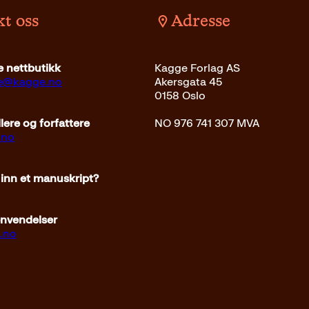
t oss
Adresse
 nettbutikk
Kagge Forlag AS
ce@kagge.no
Akersgata 45
0158 Oslo
ere og forfattere
NO 976 741 307 MVA
.no
 inn et manuskript?
envendelser
.no