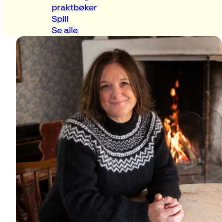
praktbøker
Spill
Se alle