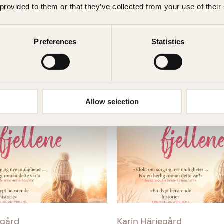
 provided to them or that they’ve collected from your use of their
egård
Karin Härjegård
ren og
Pianisten ved
Preferences
Statistics
ommen
fjellvannet
det
399
kr
Kjøp
Innbundet
399
kr
Kjøp
Allow selection
egård
Karin Härjegård