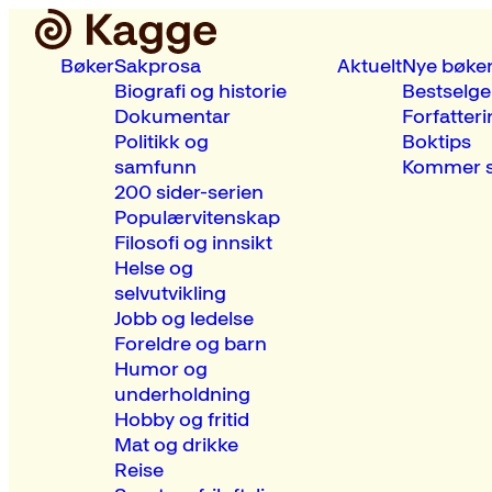
Bøker
Sakprosa
Aktuelt
Nye bøke
Biografi og historie
Bestselge
Dokumentar
Forfatteri
Politikk og
Boktips
samfunn
Kommer s
200 sider-serien
Populærvitenskap
Filosofi og innsikt
Helse og
selvutvikling
Jobb og ledelse
Foreldre og barn
Humor og
underholdning
Hobby og fritid
Mat og drikke
Reise