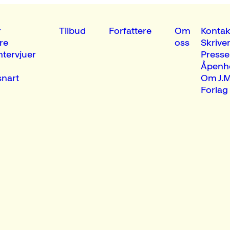
r
Tilbud
Forfattere
Om
Kontak
re
oss
Skrive
ntervjuer
Presse
Åpenh
nart
Om J.M
Forlag