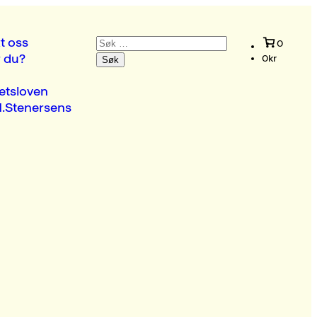
Søk
t oss
0
etter:
r du?
0
kr
etsloven
.Stenersens