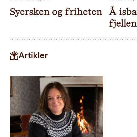
Syersken og friheten
Å isba
fjelle
Artikler
Pocket
229
Innbundet
399
kr
Kjøp