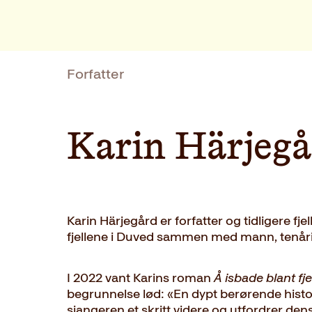
Forfatter
Karin Härjegå
Karin Härjegård er forfatter og tidligere fjel
fjellene i Duved sammen med mann, tenår
I 2022 vant Karins roman
Å isbade blant fje
begrunnelse lød: «En dypt berørende histo
sjangeren et skritt videre og utfordrer de