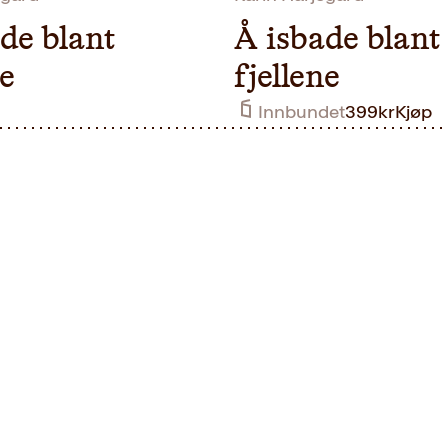
de blant
Å isbade blant
ne
fjellene
Innbundet
399
kr
Kjøp
kr
Kjøp