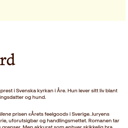
rd
lprest i Svenska kyrkan i Åre. Hun lever sitt liv blant
ingsdatter og hund.
llene
prisen «Årets feelgood» i Sverige. Juryens
rie, uforutsigbar og handlingsmettet. Romanen tar
ns grenser. Men akkurat som enhver skikkelig bra