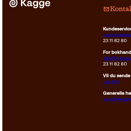
Kontak
Kundeservice
kundeservi
23 11 82 80
For bokhandl
salg@kagge
23 11 82 80
Vil du sende
Les her
Generelle h
post@kagge