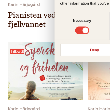
other information that you’ve
Karin Härjegård
Karin Härj
Pianisten ved
Datte
Consent
Necessary
Selection
fjellvannet
vårfl
Innbun
Deny
Tilbud!
Pocket
239
kr
Kjøp
Karin Härjegård
Karin Härj