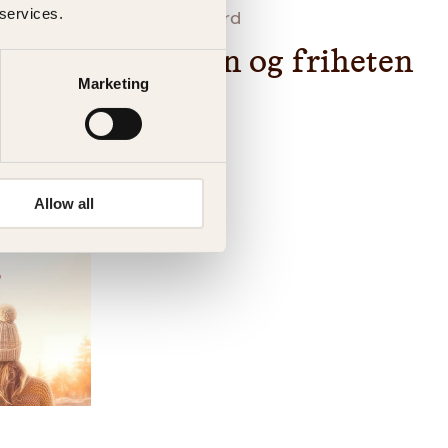
 services.
Karin Härjegård
Syersken og friheten
Marketing
Allow all
Pocket
229
kr
Kjøp