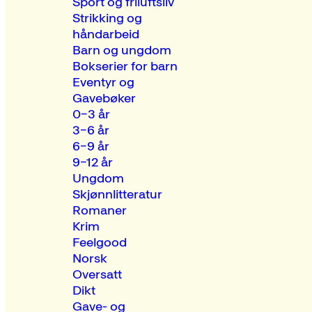
Sport og friluftsliv
Strikking og
håndarbeid
Barn og ungdom
Bokserier for barn
Eventyr og
Gavebøker
0–3 år
3–6 år
6–9 år
9–12 år
Ungdom
Skjønnlitteratur
Romaner
Krim
Feelgood
Norsk
Oversatt
Dikt
Gave- og