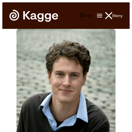
Meny
0
0
kr