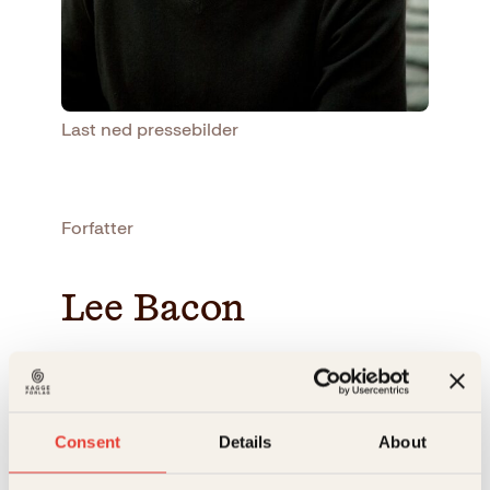
Last ned pressebilder
Forfatter
Lee Bacon
Lee Bacon har skrevet flere bøker for barn, og
bøkene hans er oversatt til 23 språk. Lee vokste opp
i Texas og bor i New Jersey. leebaconbooks.com
Consent
Details
About