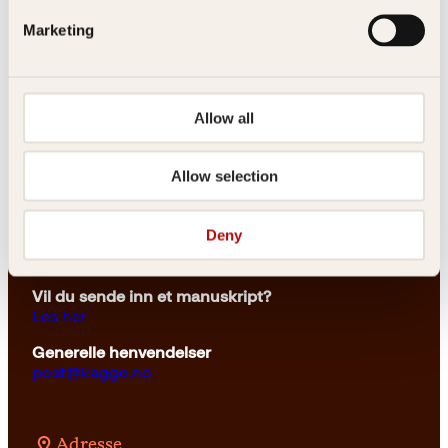
Marketing
Kontakt oss
Allow all
Kundeservice nettbutikk
kundeservice@kagge.no
Allow selection
23 11 82 80
For bokhandlere og forfattere
Deny
salg@kagge.no
23 11 82 80
Vil du sende inn et manuskript?
Les her
Generelle henvendelser
post@kagge.no
Adresse