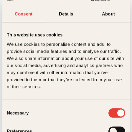
nordvestlandet, og arbeider i dag som
anestesisykepleier og er bosatt i Bodø. Hun har hatt
Consent
Details
About
strikkedilla siden hun var ung, og etter at barna ble
så store at de ikke ville ha hjemmestrikkede plagg
lenger, begynte hun å strikke grytekluter. Resultatet
av mange års kreativ gryteklutstrikking får du her.
This website uses cookies
We use cookies to personalise content and ads, to
provide social media features and to analyse our traffic.
Bøker av Mariann Harneshaug
We also share information about your use of our site with
our social media, advertising and analytics partners who
may combine it with other information that you’ve
provided to them or that they’ve collected from your use
of their services.
Consent
Necessary
Selection
Mariann Harneshaug
Preferences