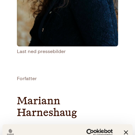
Last ned pressebilder
Forfatter
Mariann
Harneshaug
Mariann Harneshaug er født og oppvokst på