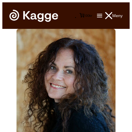
Meny
0
0
kr