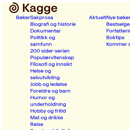
Bøker
Sakprosa
Aktuelt
Nye bøke
Biografi og historie
Bestselge
Dokumentar
Forfatteri
Politikk og
Boktips
samfunn
Kommer s
200 sider-serien
Populærvitenskap
Filosofi og innsikt
Helse og
selvutvikling
Jobb og ledelse
Foreldre og barn
Humor og
underholdning
Hobby og fritid
Mat og drikke
Reise