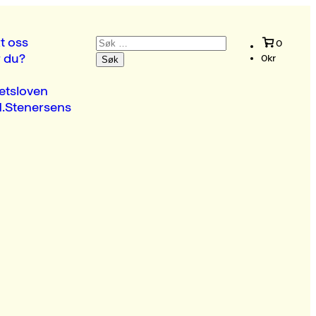
Søk
t oss
0
etter:
r du?
0
kr
etsloven
.Stenersens