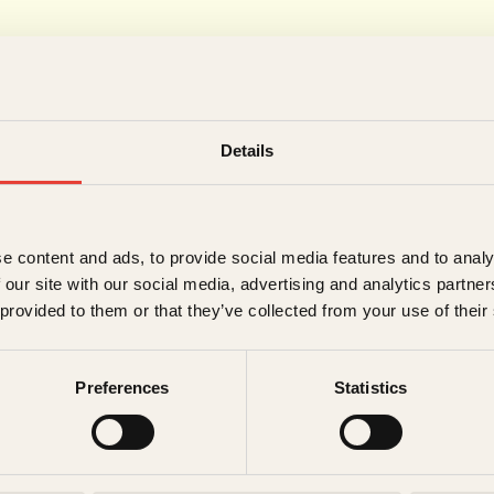
Forfatter
Details
Marie Lunde
e content and ads, to provide social media features and to analy
 our site with our social media, advertising and analytics partn
 provided to them or that they’ve collected from your use of their
Marie Lunde
(f. 1980) kommer fra Oslo. Hun
Foreldre & Barn og Kamille.
I fjerde stadiu
Preferences
Statistics