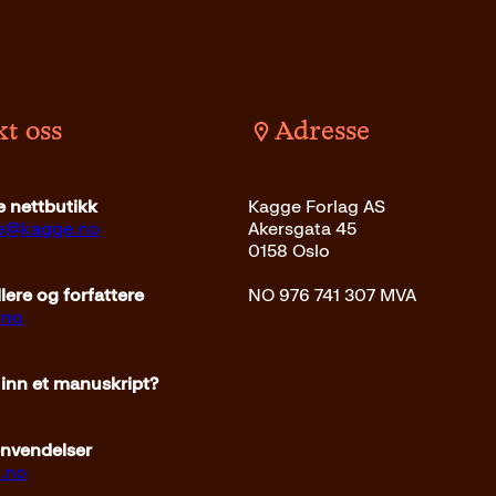
t oss
Adresse
 nettbutikk
Kagge Forlag AS
ce@kagge.no
Akersgata 45
0158 Oslo
ere og forfattere
NO 976 741 307 MVA
.no
 inn et manuskript?
envendelser
.no