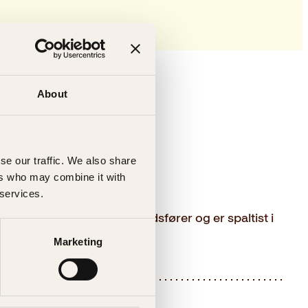
About
se our traffic. We also share
ers who may combine it with
 services.
 jobber som digital markedsfører og er spaltist i
m
er hennes første roman.
Marketing