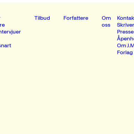
r
Tilbud
Forfattere
Om
Kontak
re
oss
Skrive
ntervjuer
Presse
Åpenh
nart
Om J.M
Forlag