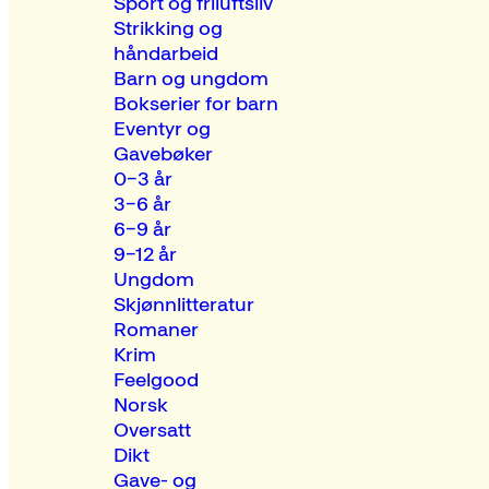
Sport og friluftsliv
Strikking og
håndarbeid
Barn og ungdom
Bokserier for barn
Eventyr og
Gavebøker
0–3 år
3–6 år
6–9 år
9–12 år
Ungdom
Skjønnlitteratur
Romaner
Krim
Feelgood
Norsk
Oversatt
Dikt
Gave- og