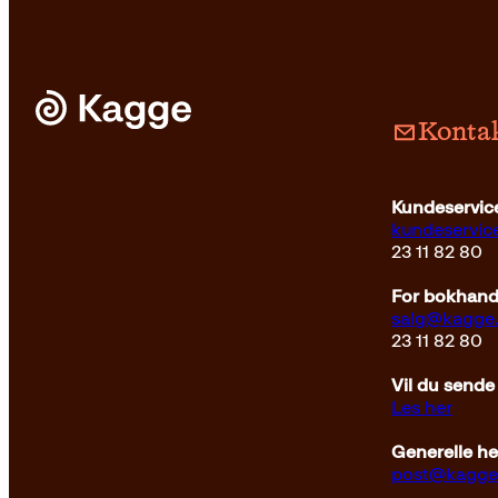
Kontak
Kundeservice
kundeservi
23 11 82 80
For bokhandl
salg@kagge
23 11 82 80
Vil du sende
Les her
Generelle h
post@kagge