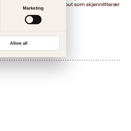
n femte etasjen er hans debut som skjønnlitterær
Marketing
Allow all