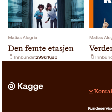
Matias Alegria
Matias Ale
Den femte etasjen
Verden
Innbundet
299
kr
Kjøp
Innbun
Kontak
Kundeservice