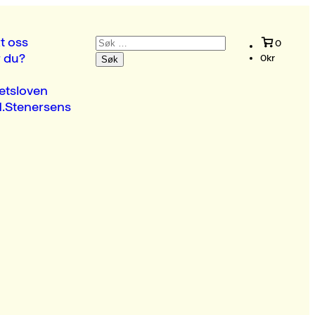
Søk
t oss
0
etter:
r du?
0
kr
etsloven
.Stenersens