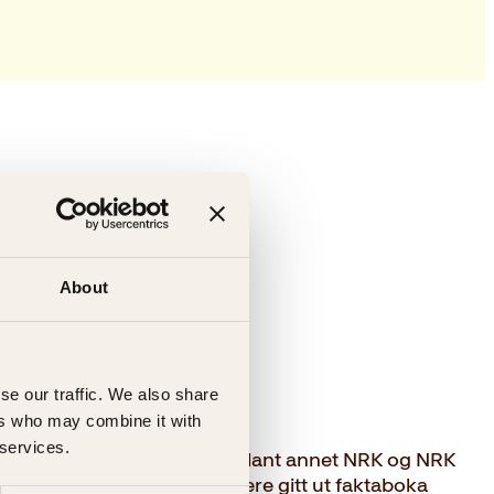
About
a
se our traffic. We also share
ers who may combine it with
 services.
ter og skuespiller, kjent fra blant annet NRK og NRK
temann ut». Han har tidligere gitt ut faktaboka