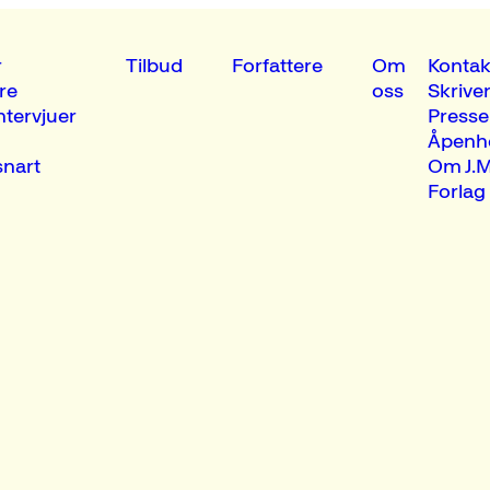
r
Tilbud
Forfattere
Om
Kontak
re
oss
Skrive
ntervjuer
Presse
Åpenh
nart
Om J.M
Forlag