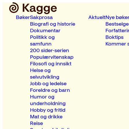
Bøker
Sakprosa
Aktuelt
Nye bøke
Biografi og historie
Bestselge
Dokumentar
Forfatteri
Politikk og
Boktips
samfunn
Kommer s
200 sider-serien
Populærvitenskap
Filosofi og innsikt
Helse og
selvutvikling
Jobb og ledelse
Foreldre og barn
Humor og
underholdning
Hobby og fritid
Mat og drikke
Reise