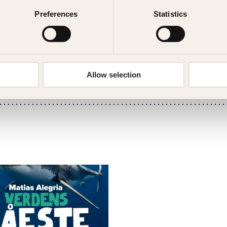
Verdens råeste haier, mens Grøsserøy - De
Preferences
Statistics
forfatter.
Allow selection