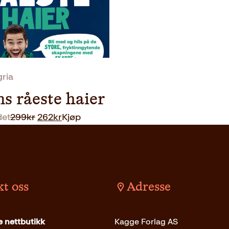
gria
s råeste haier
Opprinnelig
Nåværende
det
299
kr
262
kr
Kjøp
pris
pris
var:
er:
299kr.
262kr.
t oss
Adresse
 nettbutikk
Kagge Forlag AS