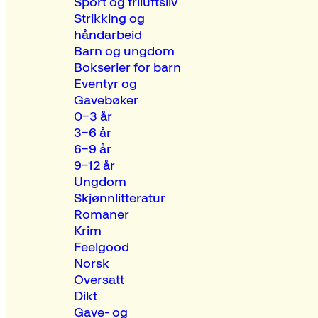
Sport og friluftsliv
Strikking og
håndarbeid
Barn og ungdom
Bokserier for barn
Eventyr og
Gavebøker
0–3 år
3–6 år
6–9 år
9–12 år
Ungdom
Skjønnlitteratur
Romaner
Krim
Feelgood
Norsk
Oversatt
Dikt
Gave- og