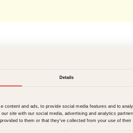
Forfatter
Details
Matias Alegri
e content and ads, to provide social media features and to analy
 our site with our social media, advertising and analytics partn
 provided to them or that they’ve collected from your use of their
Matias Alegria er en norsk TV-profil, forfat
Super og som deltaker i «Forræder» og «Sis