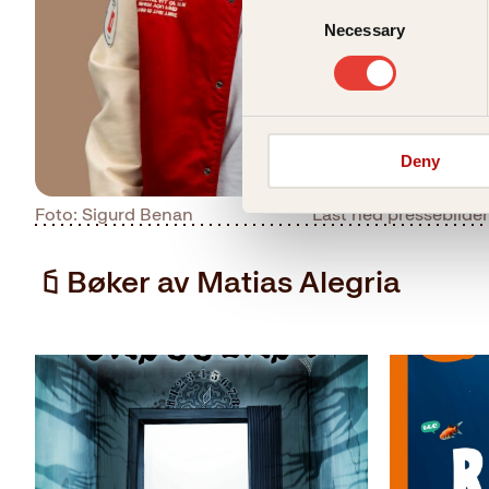
Consent
Necessary
Selection
Deny
Foto: Sigurd Benan
Last ned pressebilder
Bøker av Matias Alegria