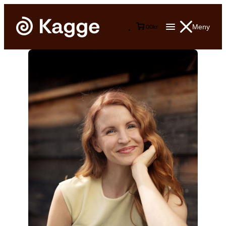
Meny
0
0
kr