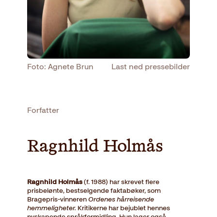
Foto: Agnete Brun
Last ned pressebilder
Forfatter
Ragnhild Holmås
Ragnhild Holmås
(f. 1988) har skrevet flere
prisbelønte, bestselgende faktabøker, som
Bragepris-vinneren
Ordenes hårreisende
hemmeligheter.
Kritikerne har bejublet hennes
nyskapende språkformidling. Hun lager også