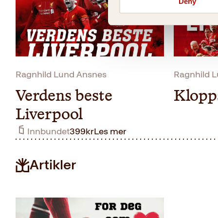
Deny
Ragnhild Lund Ansnes
Ragnhild 
Verdens beste
Klopp
Liverpool
Innbundet
399
kr
Les mer
Artikler