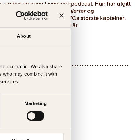
, og har en egen Liverpool-podcast. Hun har utgitt
r for Liverpool FC,
Liverpoolhjerter
og
teiner
, der hun møtte alle LFCs største kapteiner.
ok for supporterne fra 9–12 år.
About
se our traffic. We also share
ers who may combine it with
 services.
Marketing