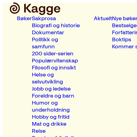
Bøker
Sakprosa
Aktuelt
Nye bøke
Biografi og historie
Bestselge
Dokumentar
Forfatteri
Politikk og
Boktips
samfunn
Kommer s
200 sider-serien
Populærvitenskap
Filosofi og innsikt
Helse og
selvutvikling
Jobb og ledelse
Foreldre og barn
Humor og
underholdning
Hobby og fritid
Mat og drikke
Reise