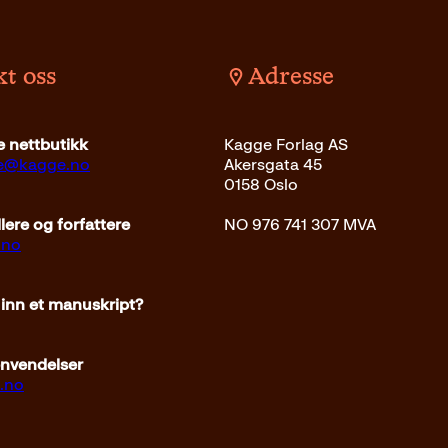
t oss
Adresse
 nettbutikk
Kagge Forlag AS
ce@kagge.no
Akersgata 45
0158 Oslo
ere og forfattere
NO 976 741 307 MVA
.no
 inn et manuskript?
envendelser
.no