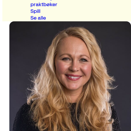
praktbøker
Spill
Se alle