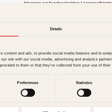
bloggen og facebooksiden Liverpoolhjerter
flere bøker, deriblant to offisielle klubbøke
Liverpoolhelter
, samt skrevet
Liverpoolkap
Verdens beste Liverpool
er hennes første b
Details
e content and ads, to provide social media features and to analy
 our site with our social media, advertising and analytics partn
es
 provided to them or that they’ve collected from your use of their
Preferences
Statistics