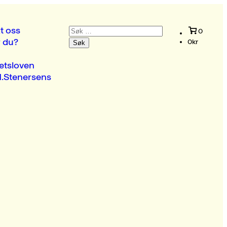
Søk
t oss
0
etter:
r du?
0
kr
etsloven
.Stenersens