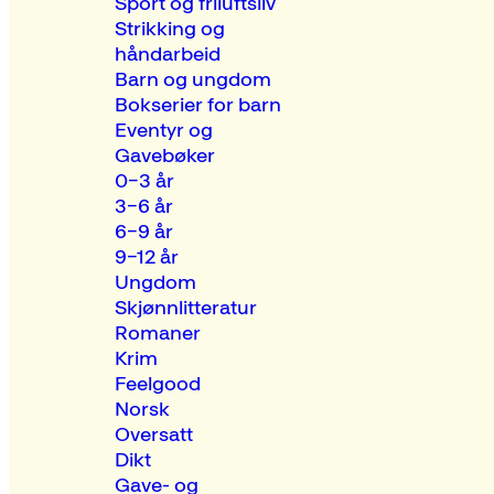
Sport og friluftsliv
Strikking og
håndarbeid
Barn og ungdom
Bokserier for barn
Eventyr og
Gavebøker
0–3 år
3–6 år
6–9 år
9–12 år
Ungdom
Skjønnlitteratur
Romaner
Krim
Feelgood
Norsk
Oversatt
Dikt
Gave- og