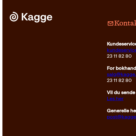
Kontak
Kundeservice
kundeservi
23 11 82 80
For bokhandl
salg@kagge
23 11 82 80
Vil du sende
Les her
Generelle h
post@kagge