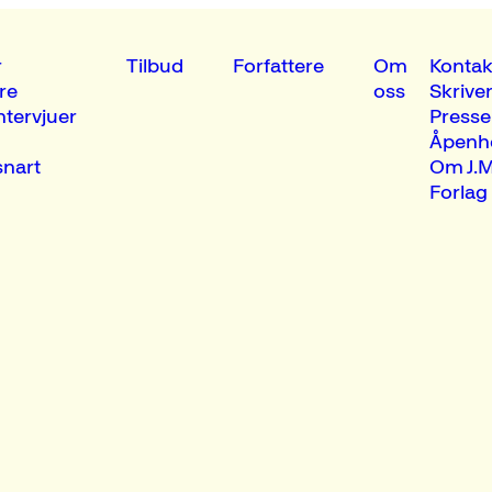
r
Tilbud
Forfattere
Om
Kontak
re
oss
Skrive
ntervjuer
Presse
Åpenh
nart
Om J.M
Forlag