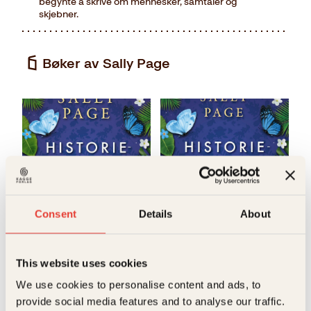
begynte å skrive om mennesker, samtaler og
skjebner.
Bøker av Sally Page
Consent
Details
About
Sally Page
Sally Page
Historiesamleren
Historiesamleren
This website uses cookies
Innbundet
299
kr
Kjøp
We use cookies to personalise content and ads, to
provide social media features and to analyse our traffic.