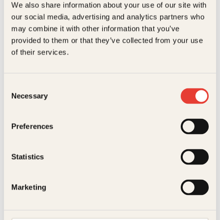
We also share information about your use of our site with
Artikler
Se flere artikler
our social media, advertising and analytics partners who
may combine it with other information that you’ve
provided to them or that they’ve collected from your use
of their services.
Consent
Pocket
229
kr
Kjøp
Necessary
Selection
Preferences
Statistics
Alle har en
historie
Marketing
Sally Page var inspirert av
menneskene hun møtte i
blomsterbutikken sin da hun