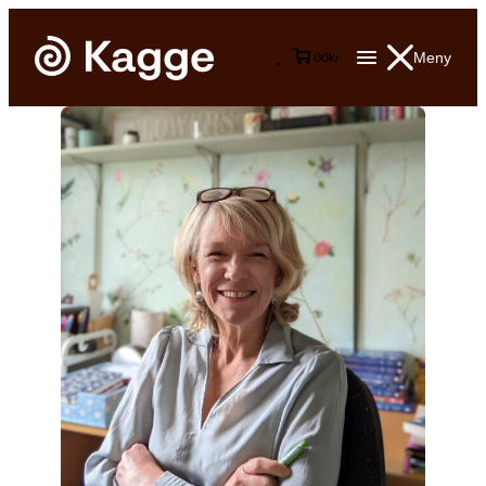
Meny
0
0
kr