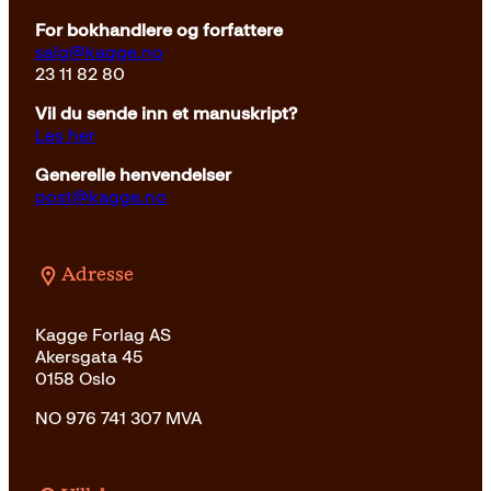
For bokhandlere og forfattere
salg@kagge.no
23 11 82 80
Vil du sende inn et manuskript?
Les her
Generelle henvendelser
post@kagge.no
Adresse
Kagge Forlag AS
Akersgata 45
0158 Oslo
NO 976 741 307 MVA