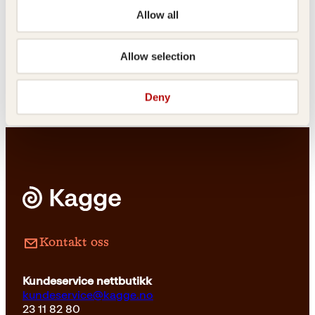
i godt voksen alder
Allow all
debuterte med
"Historiesamleren".
Fortellingen fikk lesernes
Allow selection
jungeltelegraf til å gå varm,
og boka ble et sjeldent
bestselgerfenomen. Nå er
boka ute på norsk og
Deny
forfatteren har skrevet en
hilsen til sine norske lesere.
Kontakt oss
Kundeservice nettbutikk
kundeservice@kagge.no
23 11 82 80