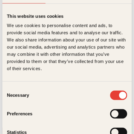
This website uses cookies
Bøker av Sarita Sehjpal
We use cookies to personalise content and ads, to
provide social media features and to analyse our traffic.
We also share information about your use of our site with
our social media, advertising and analytics partners who
may combine it with other information that you’ve
provided to them or that they’ve collected from your use
of their services.
Consent
Necessary
Selection
Sarita Sehjpal
Saritas indiske
Preferences
kjøkken
Innbundet
449
kr
Kjøp
Statistics