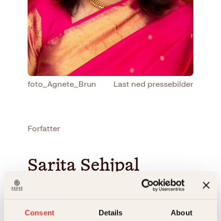
foto_Agnete_Brun
Last ned pressebilder
Forfatter
Sarita Sehjpal
SARITA SEHJPAL
driver den populære restau­ranten
Mother India i Kristiansand og er grün­deren bak
Consent
Details
About
dagligvaremerket Saritas.