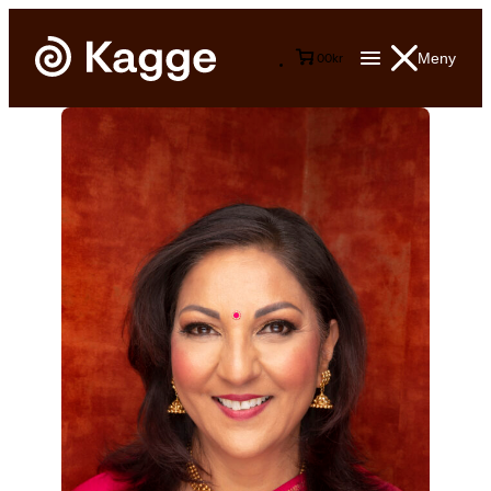
Meny
0
0
kr