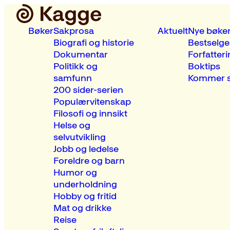
Bøker
Sakprosa
Aktuelt
Nye bøke
Biografi og historie
Bestselge
Dokumentar
Forfatteri
Politikk og
Boktips
samfunn
Kommer s
200 sider-serien
Populærvitenskap
Filosofi og innsikt
Helse og
selvutvikling
Jobb og ledelse
Foreldre og barn
Humor og
underholdning
Hobby og fritid
Mat og drikke
Reise