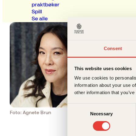
praktbøker
Spill
Se alle
Consent
This website uses cookies
We use cookies to personalis
information about your use of
other information that you’ve
Consent
Foto: Agnete Brun
Last ned pressebilder
Necessary
Selection