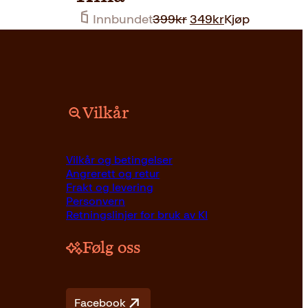
Opprinnelig
Nåværende
Innbundet
399
kr
349
kr
Kjøp
pris
pris
var:
er:
399kr.
349kr.
Vilkår
Vilkår og betingelser
Angrerett og retur
Frakt og levering
Personvern
Retningslinjer for bruk av KI
Følg oss
Facebook