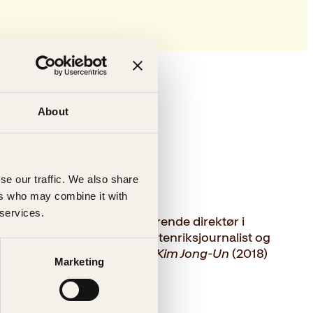
About
bø
se our traffic. We also share
ers who may combine it with
 services.
sjefredaktør og administrerende direktør i
 fra Dagbladet, både som utenriksjournalist og
prosabøkene
Kims lek
(2015),
Kim Jong-Un
(2018)
Marketing