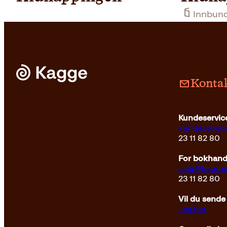
Innbun
Kontak
Kundeservice
kundeservi
23 11 82 80
For bokhandl
Pocket
239
kr
Kjøp
salg@kagge
23 11 82 80
Vil du sende
Les her