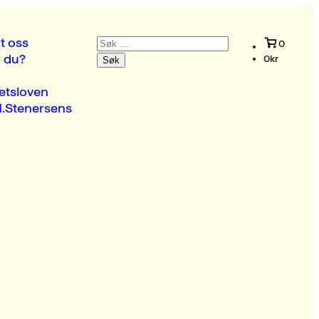
Søk
t oss
0
etter:
r du?
0
kr
etsloven
.Stenersens