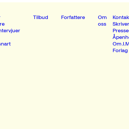
r
Tilbud
Forfattere
Om
Kontak
re
oss
Skrive
ntervjuer
Presse
Åpenh
nart
Om J.M
Forlag