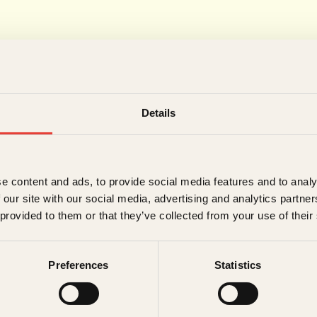
Forfatter
Details
Sun Heidi Sæ
e content and ads, to provide social media features and to analy
 our site with our social media, advertising and analytics partn
 provided to them or that they’ve collected from your use of their
Sun Heidi Sæbø er forfatter og jobber som 
Morgenbladet. Hun har mange års erfaring
tidligere nyhetssjef. Sæbø har gitt ut sak
Preferences
Statistics
og
Kina
(2019).