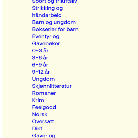
Sport og friluftsliv
Strikking og
håndarbeid
Barn og ungdom
Bokserier for barn
Eventyr og
Gavebøker
0–3 år
3–6 år
6–9 år
9–12 år
Ungdom
Skjønnlitteratur
Romaner
Krim
Feelgood
Norsk
Oversatt
Dikt
Gave- og