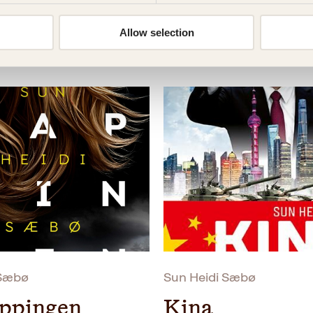
Allow selection
 Sæbø
Sun Heidi Sæbø
ppingen
Kina