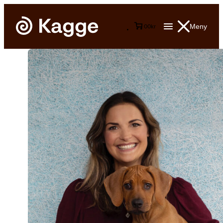
Meny
0
0
kr