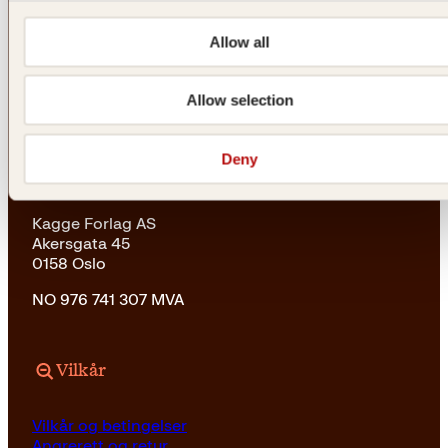
Vil du sende inn et manuskript?
Les her
Allow all
Generelle henvendelser
post@kagge.no
Allow selection
Deny
Adresse
Kagge Forlag AS
Akersgata 45
0158 Oslo
NO 976 741 307 MVA
Vilkår
Vilkår og betingelser
Angrerett og retur