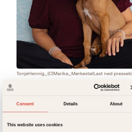
TonjeHennig_(C)Marika_Mørkestøl
Last ned presseb
Forfatter
Consent
Details
About
Tonje Hennig
This website uses cookies