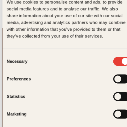
We use cookies to personalise content and ads, to provide
social media features and to analyse our traffic. We also
Tonje Hennig
er utdannet adferdsterapeut og hundetrener, 
share information about your use of our site with our social
har jobbet med adferdsproblemer hos hund i over 15 år. Hun 
grunnlagt og driver senteret Hundelykke i Grimstad.
media, advertising and analytics partners who may combine i
with other information that you’ve provided to them or that
they’ve collected from your use of their services.
Consent
Necessary
Selection
Kontakt oss
Preferences
Kundeservice nettbutikk
kundeservice@kagge.no
Statistics
23 11 82 80
For bokhandlere og forfattere
Marketing
salg@kagge.no
23 11 82 80