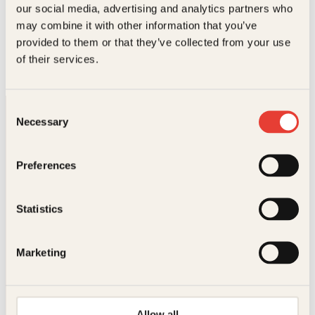
our social media, advertising and analytics partners who
Tore Strømøy
may combine it with other information that you’ve
provided to them or that they’ve collected from your use
Jakten på Den
of their services.
spanske juvel
Innbundet
299
kr
Kjøp
Consent
Necessary
Selection
Preferences
Statistics
Kontakt oss
Kundeservice nettbutikk
Marketing
kundeservice@kagge.no
23 11 82 80
For bokhandlere og forfattere
Allow all