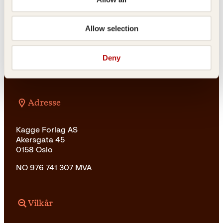
salg@kagge.no
23 11 82 80
Allow selection
Vil du sende inn et manuskript?
Les her
Generelle henvendelser
Deny
post@kagge.no
Adresse
Kagge Forlag AS
Akersgata 45
0158 Oslo
NO 976 741 307 MVA
Vilkår