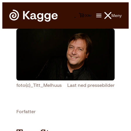
Meny
0
0
kr
foto(c)_Titt_Melhuus
Last ned pressebilder
Forfatter