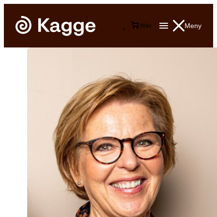
Meny
0
0
kr