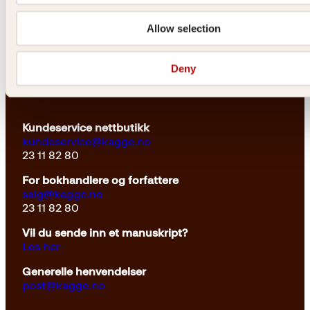
Allow selection
Deny
Kontakt oss
Innbundet
449
kr
Kjøp
Kundeservice nettbutikk
kundeservice@kagge.no
23 11 82 80
For bokhandlere og forfattere
salg@kagge.no
23 11 82 80
Vil du sende inn et manuskript?
Les her
Generelle henvendelser
post@kagge.no