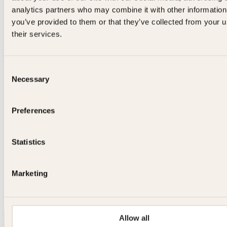
med Wenche og
med Wenche og
analytics partners who may combine it with other information
Finn
you’ve provided to them or that they’ve collected from your u
Finn
their services.
Innbundet
299
kr
Les mer
Consent
Necessary
Selection
J
Preferences
Statistics
Innbundet
299
kr
Les mer
Wenche Andersen
Linnéa Myhre, Wenche
Andersen
Julens beste
Marketing
Matglede
oppskrifter
Innbundet
199
kr
Les mer
Allow all