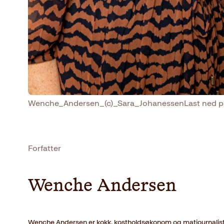
Wenche_Andersen_(c)_Sara_Johanessen
Last ned p
Forfatter
Wenche Andersen
Wenche Andersen er kokk, kostholdsøkonom og matjournalist