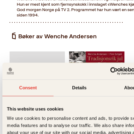
Hun er mest kjent som fjernsynskokk i innslaget «Wenches kj
God morgen Norge på TV 2. Programmet har hun vært en sent
siden 1994.
Bøker av Wenche Andersen
T
Consent
Details
Abo
This website uses cookies
Finn Schjøll, Morten Brun,
Finn Schjøll, Marte Garmann
Wenche Andersen
Johnsen, Morten Brun,
We use cookies to personalise content and ads, to provide s
Wenche Andersen
media features and to analyse our traffic. We also share info
Tradisjonsrik jul
Tradisjonsrik jul
about your use of our site with our social media, advertising 