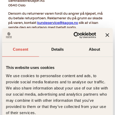
Sentraldistribusjon AS
0540 Oslo
Dersom du returnerer varen fordi du angrer på kjøpet, må
du betale returportoen. Reklamerer du på grunn av skade
på varen, kontakt
kundeservice@kagge.no
slik at vi kan
sende deg en returlapp med betalt porto.
Varen må leveres tilbake til oss i tilnærmet samme stand
som den var i da du mottok den.
OBS! Det er ikke angre- eller returrett på e-bøker eller
Consent
Details
About
nedlastbare lydbøker.
Opplysninger om angreretten
This website uses cookies
Du kan ta utskrift av angrerettskjema i PDF her
We use cookies to personalise content and ads, to
Kjøperen må gi selger melding om bruk av angreretten
provide social media features and to analyse our traffic.
innen 14 dager fra fristen begynner å løpe. I fristen
inkluderes alle kalenderdager. Dersom fristen ender på en
We also share information about your use of our site with
lørdag, helligdag eller høytidsdag forlenges fristen til
our social media, advertising and analytics partners who
nærmeste virkedag.
may combine it with other information that you’ve
provided to them or that they’ve collected from your use
of their services.