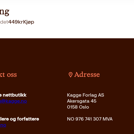
ng
det
449
kr
Kjøp
t oss
Adresse
 nettbutikk
Kagge Forlag AS
ce@kagge.no
Akersgata 45
0158 Oslo
ere og forfattere
NO 976 741 307 MVA
.no