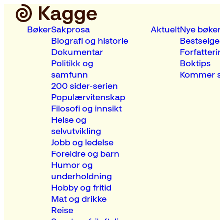
Bøker
Sakprosa
Aktuelt
Nye bøke
Biografi og historie
Bestselge
Dokumentar
Forfatteri
Politikk og
Boktips
samfunn
Kommer s
200 sider-serien
Populærvitenskap
Filosofi og innsikt
Helse og
selvutvikling
Jobb og ledelse
Foreldre og barn
Humor og
underholdning
Hobby og fritid
Mat og drikke
Reise