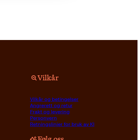
Vilkår
Vilkår og betingelser
Angrerett og retur
Frakt og levering
Personvern
Retningslinjer for bruk av KI
Følg oss