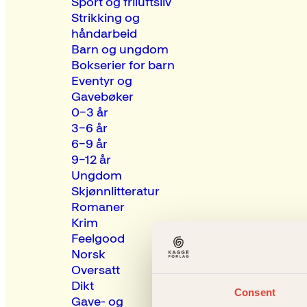
Sport og friluftsliv
Strikking og
håndarbeid
Barn og ungdom
Bokserier for barn
Eventyr og
Gavebøker
0–3 år
3–6 år
6–9 år
9–12 år
Ungdom
Skjønnlitteratur
Romaner
Krim
Feelgood
Norsk
Oversatt
Dikt
Consent
Gave- og