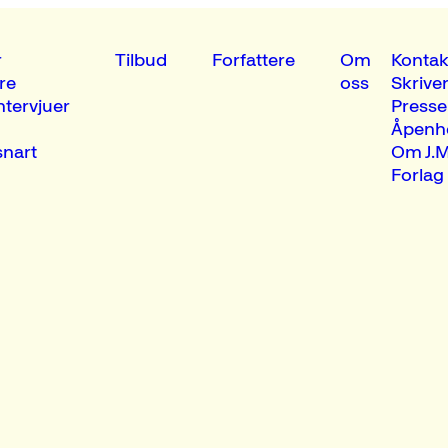
r
Tilbud
Forfattere
Om
Kontak
re
oss
Skrive
ntervjuer
Presse
Åpenh
nart
Om J.M
Forlag