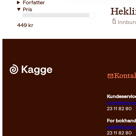
Forfatter
Pris
Hekli
Innbun
449 kr
Kontak
Kundeservice
kundeservi
23 11 82 80
For bokhandl
salg@kagge
23 11 82 80