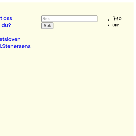
Søk
t oss
0
etter:
r du?
0
kr
etsloven
.Stenersens