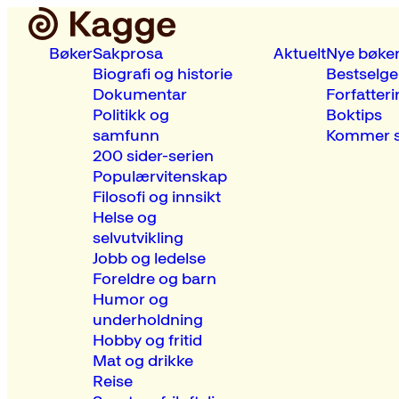
Bøker
Sakprosa
Aktuelt
Nye bøke
Biografi og historie
Bestselge
Dokumentar
Forfatteri
Politikk og
Boktips
samfunn
Kommer s
200 sider-serien
Populærvitenskap
Filosofi og innsikt
Helse og
selvutvikling
Jobb og ledelse
Foreldre og barn
Humor og
underholdning
Hobby og fritid
Mat og drikke
Reise