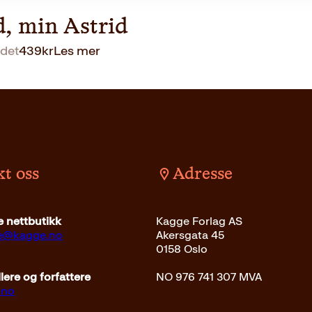
d, min Astrid
det
439
kr
Les mer
t oss
Adresse
 nettbutikk
Kagge Forlag AS
ce@kagge.no
Akersgata 45
0158 Oslo
ere og forfattere
NO 976 741 307 MVA
.no