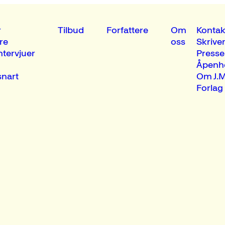
r
Tilbud
Forfattere
Om
Kontak
re
oss
Skrive
ntervjuer
Presse
Åpenh
nart
Om J.M
Forlag