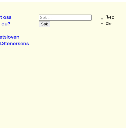
Søk
t oss
0
etter:
r du?
0
kr
etsloven
.Stenersens