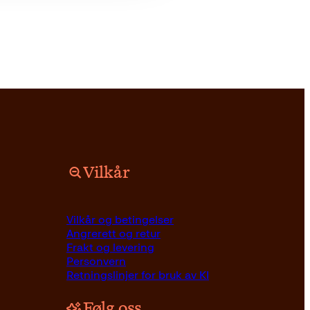
Vilkår
Vilkår og betingelser
Angrerett og retur
Frakt og levering
Personvern
Retningslinjer for bruk av KI
Følg oss