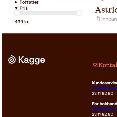
Forfatter
Pris
Astri
Innbun
439 kr
Kontak
Kundeservice
kundeservi
23 11 82 80
For bokhandl
salg@kagge
23 11 82 80