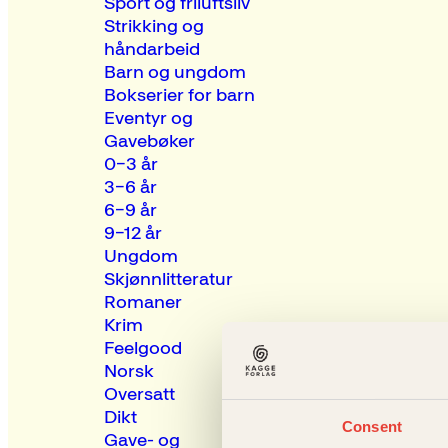
Sport og friluftsliv
Strikking og
håndarbeid
Barn og ungdom
Bokserier for barn
Eventyr og
Gavebøker
0–3 år
3–6 år
6–9 år
9–12 år
Ungdom
Skjønnlitteratur
Romaner
Krim
Feelgood
Norsk
Oversatt
Dikt
Consent
Gave- og