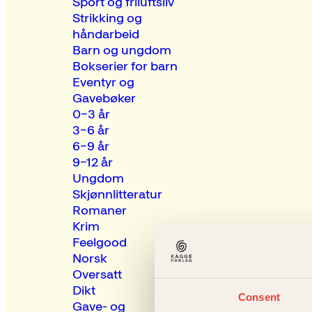
Sport og friluftsliv
Strikking og
håndarbeid
Barn og ungdom
Bokserier for barn
Eventyr og
Gavebøker
0–3 år
3–6 år
6–9 år
9–12 år
Ungdom
Skjønnlitteratur
Romaner
Krim
Feelgood
Norsk
Oversatt
Dikt
Consent
Gave- og