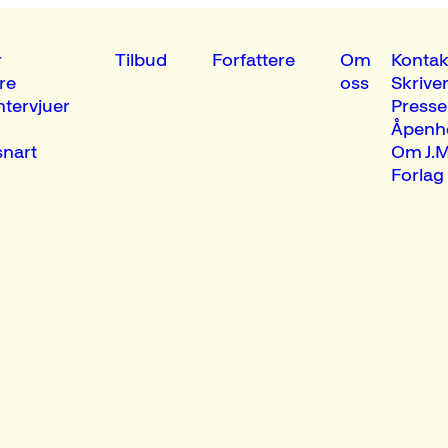
r
Tilbud
Forfattere
Om
Kontak
re
oss
Skrive
ntervjuer
Presse
Åpenh
nart
Om J.M
Forlag