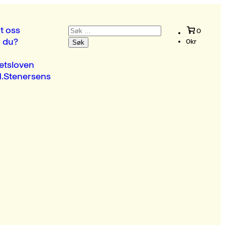
Søk
t oss
0
etter:
r du?
0
kr
etsloven
.Stenersens