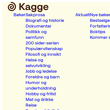
Bøker
Sakprosa
Aktuelt
Nye bøke
Biografi og historie
Bestselge
Dokumentar
Forfatteri
Politikk og
Boktips
samfunn
Kommer s
200 sider-serien
Populærvitenskap
Filosofi og innsikt
Helse og
selvutvikling
Jobb og ledelse
Foreldre og barn
Humor og
underholdning
Hobby og fritid
Mat og drikke
Reise