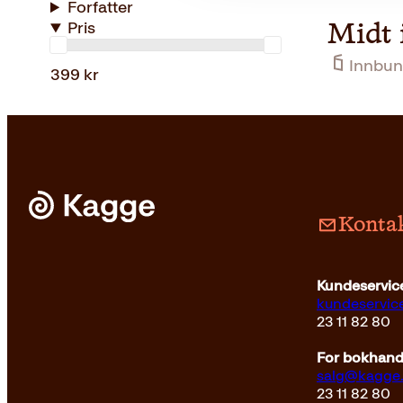
Forfatter
Pris
Midt 
Innbun
399 kr
Kontak
Kundeservice
kundeservi
23 11 82 80
For bokhandl
salg@kagge
23 11 82 80