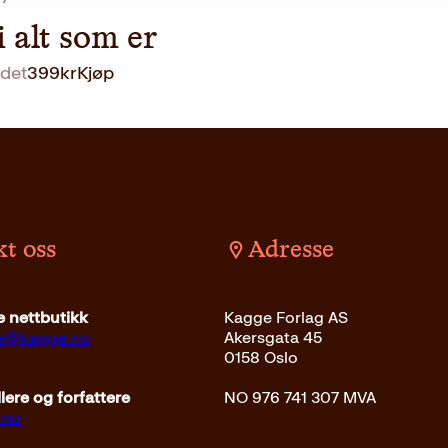
i alt som er
det
399
kr
Kjøp
t oss
Adresse
 nettbutikk
Kagge Forlag AS
ce@kagge.no
Akersgata 45
0158 Oslo
ere og forfattere
NO 976 741 307 MVA
.no