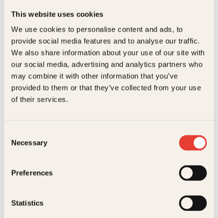
Men hva skjer når Trym gir ham kjempefart på
huska?
Forlag
Kagge Forlag AS,
This website uses cookies
Relaterte produkter
Lille dinosaurgjengen introduserer de aller yngste
We use cookies to personalise content and ads, to
Målgruppe
3-6
leserne for Rasmus og Trym og alle de andre
provide social media features and to analyse our traffic.
dinosaurene fra den store barneboksuksessen
Språk
nob
Dinosaurgjengen. Morsomme, fine og varme
We also share information about your use of our site with
fortellinger som passer perfekt for barn i alderen 2-4
our social media, advertising and analytics partners who
ISBN
9788248941750
år.
may combine it with other information that you’ve
provided to them or that they’ve collected from your use
Utgivelsesår
2026
of their services.
Utgivelsesdato
20 Jun 2026
I salg fra
27. May 2026
Consent
Barnas
Necessary
Maja Säfström
Selection
Bokformat
Innbundet
godnatthistorier
Fantastiske
Antall sider
31
fakta om dyr
Preferences
Vekt
0.28 kg
Innbundet
249
kr
Les mer
Statistics
Dimensjoner
1 × 19 × 19 cm