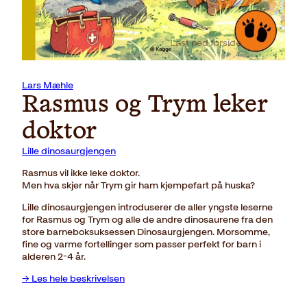
Last ned forside
Lars Mæhle
Rasmus og Trym leker
doktor
Lille dinosaurgjengen
Rasmus vil ikke leke doktor.
Men hva skjer når Trym gir ham kjempefart på huska?
Lille dinosaurgjengen introduserer de aller yngste leserne
for Rasmus og Trym og alle de andre dinosaurene fra den
store barneboksuksessen Dinosaurgjengen. Morsomme,
fine og varme fortellinger som passer perfekt for barn i
alderen 2-4 år.
→ Les hele beskrivelsen