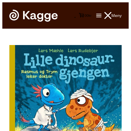
Meny
0
0
kr