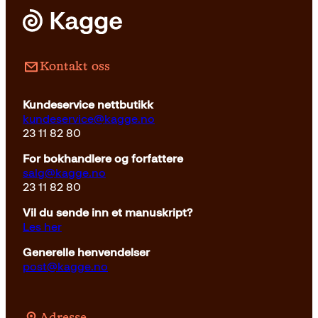
Innbundet
349
kr
Kjøp
Kontakt oss
Kundeservice nettbutikk
kundeservice@kagge.no
23 11 82 80
For bokhandlere og forfattere
salg@kagge.no
23 11 82 80
Vil du sende inn et manuskript?
Les her
Generelle henvendelser
post@kagge.no
Adresse