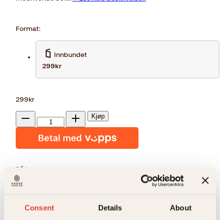
Format:
Innbundet
299kr
299
kr
Fangene
Kjøp
i
Reduser
Øk
Adnafjell
mengden
mengden
antall
På lager
Beskrivelse
Ekstra detaljer
Beskrivelse
Consent
Details
About