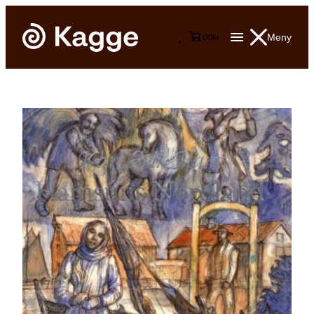
Meny
0
0
kr