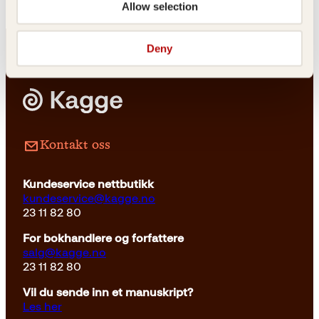
Allow selection
Deny
Innbundet
199
kr
Les mer
Kontakt oss
Kundeservice nettbutikk
kundeservice@kagge.no
23 11 82 80
For bokhandlere og forfattere
salg@kagge.no
23 11 82 80
Vil du sende inn et manuskript?
Les her