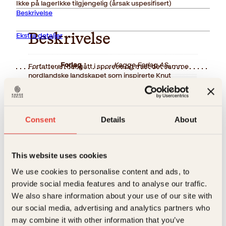
Ikke på lager
Ikke tilgjengelig (årsak uspesifisert)
Beskrivelse
Ekstra detaljer
Beskrivelse
Forlag
Kagge Forlag AS,
Forfatteren har gått i sporene og malt det samme
nordlandske landskapet som inspirerte Knut
Hamsun i hans forfatterskap. Boken inneholder
Målgruppe
Voksen
akvareller og tekster samt utdrag av Hamsuns egne
Relaterte produkter
romaner. Med kilder.
Språk
nob
Consent
Details
About
ISBN
9788272013638
Utgivelsesår
2004
This website uses cookies
Bokformat
Innbundet
We use cookies to personalise content and ads, to
provide social media features and to analyse our traffic.
Antall sider
138
We also share information about your use of our site with
Litteraturtype
Faglitteratur
our social media, advertising and analytics partners who
may combine it with other information that you’ve
Nielsen, Olav Viksmo Slettan,
Camillo Løken, Lilli Bendriss