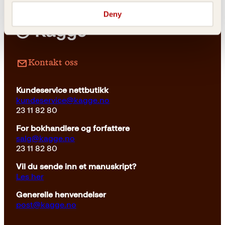
Deny
Pocket
299
kr
Les mer
Kontakt oss
Kundeservice nettbutikk
kundeservice@kagge.no
23 11 82 80
For bokhandlere og forfattere
salg@kagge.no
23 11 82 80
Vil du sende inn et manuskript?
Les her
Generelle henvendelser
post@kagge.no