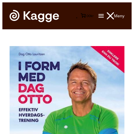
Meny
0
0
kr