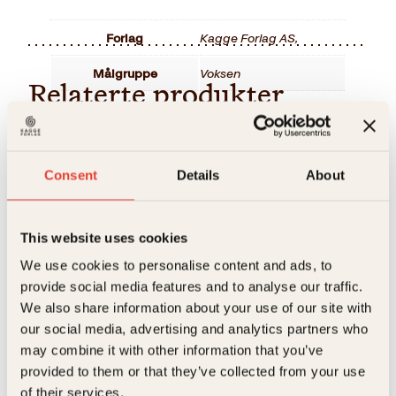
Forlag
Kagge Forlag AS,
Målgruppe
Voksen
Relaterte produkter
Språk
nob
ISBN
9788248916147
Consent
Details
About
Utgivelsesår
2015
H
Bokformat
Innbundet
This website uses cookies
Antall sider
156
We use cookies to personalise content and ads, to
Litteraturtype
Faglitteratur
provide social media features and to analyse our traffic.
We also share information about your use of our site with
Høysangen
Erik Jalland, Lars Barmen
Vekt
0.75 kg
our social media, advertising and analytics partners who
Barmens grill
may combine it with other information that you’ve
Dimensjoner
2.00 × 21.00 × 23.30 cm
Innbundet
399
kr
Les mer
provided to them or that they’ve collected from your use
of their services.