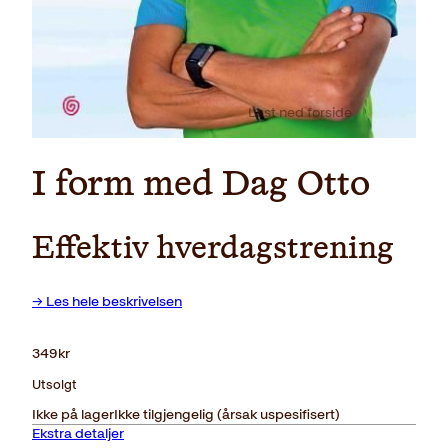
Last ned forside
I form med Dag Otto
Effektiv hverdagstrening
→ Les hele beskrivelsen
349
kr
Utsolgt
Ikke på lager
Ikke tilgjengelig (årsak uspesifisert)
Ekstra detaljer