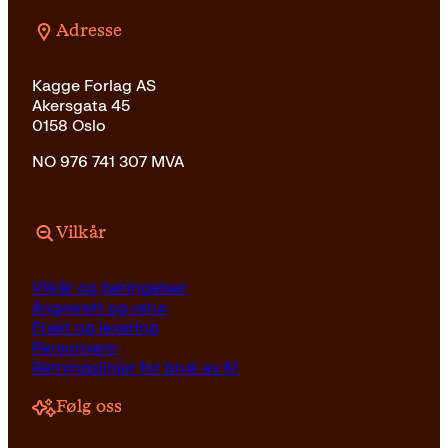
Adresse
Kagge Forlag AS
Akersgata 45
0158 Oslo
NO 976 741 307 MVA
Vilkår
Vilkår og betingelser
Angrerett og retur
Frakt og levering
Personvern
Retningslinjer for bruk av KI
Følg oss