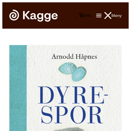
Meny
0
0
kr