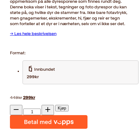
oppmerksom på alle dyresporene som finnes rundt deg.
Denne boka viser i tekst, tegninger og foto dyrespor du kan
støte på, og hvilke dyr de stammer fra. Ikke bare fotavtrykk,
men gnagemerker, ekskrementer, hi, fjær og reir er tegn
som forteller at et dyr er i nærheten, selv om vi ikke ser det.
→ Les hele beskrivelsen
Format:
Innbundet
299kr
Opprinnelig
Nåværende
449
kr
299
kr
pris
pris
Dyrespor
var:
er:
Kjøp
antall
449kr.
299kr.
Reduser
Øk
mengden
mengden