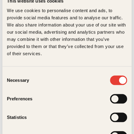
Antall sider
199
This website uses cookies
Arnodd Håpnes
Anne Sverdrup-Thygeson
We use cookies to personalise content and ads, to
Litteraturtype
Faglitteratur
provide social media features and to analyse our traffic.
Trær i Norge
Skogen
We also share information about your use of our site with
Vekt
0.77 kg
Innbundet
our social media, advertising and analytics partners who
Opprinnelig
Nåværende
449
kr
299
kr
Kjøp
Dimensjoner
2.3 × 17.8 × 24.8 cm
may combine it with other information that you’ve
pris
pris
var:
er:
provided to them or that they’ve collected from your use
449kr.
299kr.
of their services.
Consent
Necessary
Selection
Preferences
Innbundet
449
kr
Kjøp
Reidar Müller
Martin Eggen
Norge
Uten fugler blir
Statistics
ikke livet det
samme