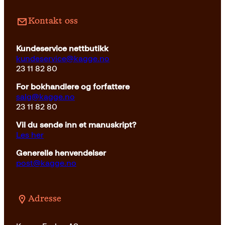
Pocket
229
kr
Kjøp
Kontakt oss
Kundeservice nettbutikk
kundeservice@kagge.no
23 11 82 80
For bokhandlere og forfattere
salg@kagge.no
23 11 82 80
Vil du sende inn et manuskript?
Les her
Generelle henvendelser
post@kagge.no
Adresse