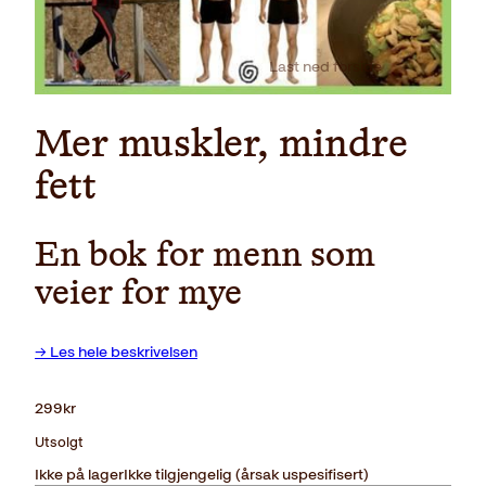
Last ned forside
Mer muskler, mindre
fett
En bok for menn som
veier for mye
→ Les hele beskrivelsen
299
kr
Utsolgt
Ikke på lager
Ikke tilgjengelig (årsak uspesifisert)