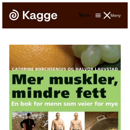
Meny
0
0
kr