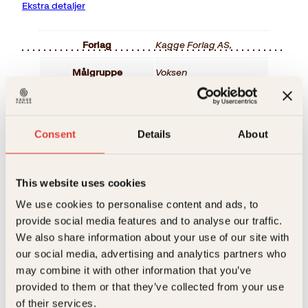
Ekstra detaljer
Forlag
Kagge Forlag AS,
Målgruppe
Voksen
Relaterte produkter
Språk
nob
ISBN
9788248905790
Consent
Details
About
Utgivelsesår
2006
This website uses cookies
Bokformat
Innbundet
We use cookies to personalise content and ads, to
Antall sider
142
provide social media features and to analyse our traffic.
We also share information about your use of our site with
Litteraturtype
Faglitteratur
our social media, advertising and analytics partners who
Årets bøker
Elizabeth Lingjærde, Kjell
Vekt
0.77 kg
may combine it with other information that you’ve
Ove Storvik
2008
provided to them or that they’ve collected from your use
5:2-dietten
of their services.