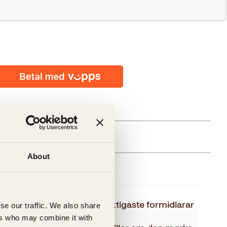
About
else
Aage Storm Borchgrevink
jen at han er ein av våre dyktigaste formidlarar
se our traffic. We also share
åtte skrives nå.»
ers who may combine it with
Kagge Forlag AS,