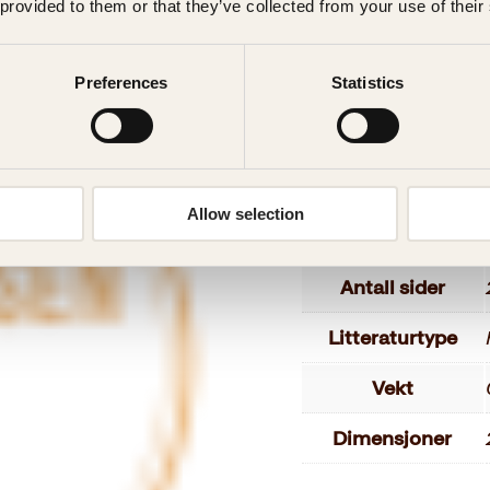
«en hyperaktuell, ve
 provided to them or that they’ve collected from your use of their
tida vi lever i.»
Målgruppe
«en storslått fortel
moderne Russland har 
Preferences
Statistics
Språk
…fremragende
… en bok vi kan lære
ISBN
Utgivelsesår
Allow selection
Bokformat
Antall sider
Litteraturtype
Vekt
Dimensjoner