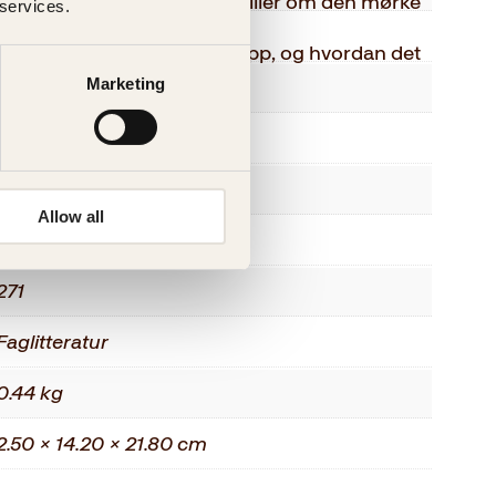
lskrevet og skremmende thriller om den mørke
 services.
Voksen
ling om Putins langsomme kupp, og hvordan det
gått i fortidens feller.»
Marketing
nob
 mye av
9788248930051
2022
Allow all
Innbundet
271
Faglitteratur
0.44 kg
2.50 × 14.20 × 21.80 cm