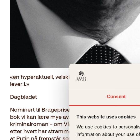
«en hyperaktuell, velskrevet og skremmende thrill
lever i.»
Dagbladet
Consent
Nominert til Brageprisen for sakprosa 2022: «Krigs
bok vi kan lære mye av. Her fortelles drivende god
This website uses cookies
kriminalroman – om Vladimir som søkte seg til KG
We use cookies to personalis
etter hvert har strammet kloen om det russiske sa
information about your use of
at Putin nå fremstår som en ny tsar.»