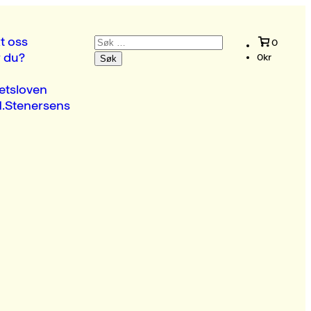
Søk
t oss
0
etter:
r du?
0
kr
etsloven
.Stenersens