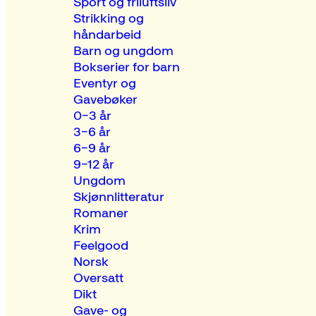
Sport og friluftsliv
Strikking og
håndarbeid
Barn og ungdom
Bokserier for barn
Eventyr og
Gavebøker
0–3 år
3–6 år
6–9 år
9–12 år
Ungdom
Skjønnlitteratur
Romaner
Krim
Feelgood
Norsk
Oversatt
Dikt
Gave- og