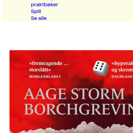
praktbøker
Spill
Se alle