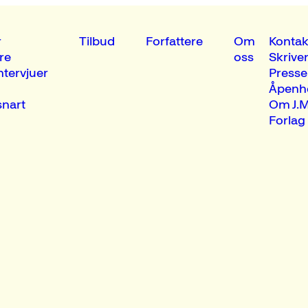
r
Tilbud
Forfattere
Om
Kontak
re
oss
Skrive
ntervjuer
Presse
Åpenh
nart
Om J.M
Forlag