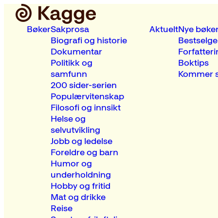
Bøker
Sakprosa
Aktuelt
Nye bøke
Biografi og historie
Bestselge
Dokumentar
Forfatteri
Politikk og
Boktips
samfunn
Kommer s
200 sider-serien
Populærvitenskap
Filosofi og innsikt
Helse og
selvutvikling
Jobb og ledelse
Foreldre og barn
Humor og
underholdning
Hobby og fritid
Mat og drikke
Reise