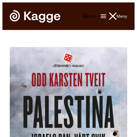
Meny
0
0
kr