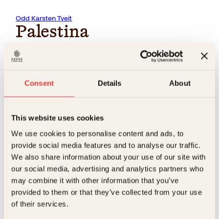
Odd Karsten Tveit
Palestina
Israels ran, vårt svik
Consent
Details
About
Palestina. Israels ran, vårt svik
er den store historien om
årene fra 1948, da Israel kom på kartet, frem til i dag.
Boka har mange nye avsløringer takket være Tveits unike
This website uses cookies
intervjuer av forskere og journalister – en rekke av dem
israelere. Tveit har også møtt israelske offiserer, diplomater,
We use cookies to personalise content and ads, to
politikere og menneskerettighetsaktivister. Mer enn i
provide social media features and to analyse our traffic.
tidligere bøker møter vi her en forteller som våger mer, og
We also share information about your use of our site with
som er nådeløs i gjennomgangen av norsk og vestlig
unnfallenhet i konflikten.
our social media, advertising and analytics partners who
may combine it with other information that you’ve
→ Les hele beskrivelsen
provided to them or that they’ve collected from your use
of their services.
Format: