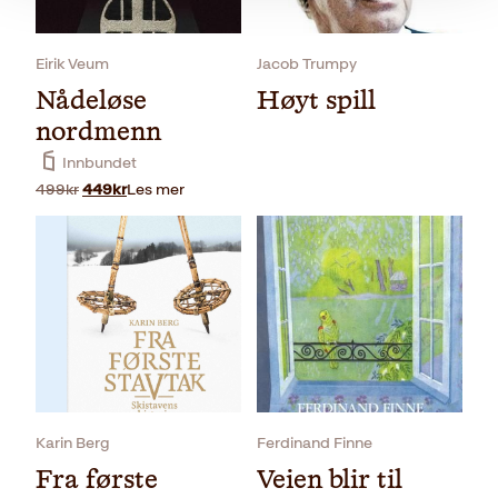
Eirik Veum
Jacob Trumpy
Nådeløse
Høyt spill
nordmenn
Innbundet
Opprinnelig
Nåværende
499
kr
449
kr
Les mer
pris
pris
var:
er:
499kr.
449kr.
Innbundet
349
kr
Kjøp
Karin Berg
Ferdinand Finne
Fra første
Veien blir til