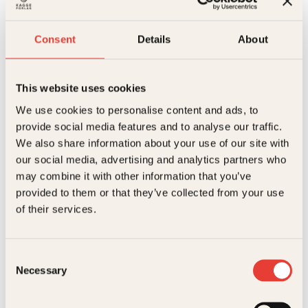
oss med på en reise gjennom øyrikets politiske og
kulturelle historie – fra det gamle England til dagens
Utgivelsesår
2025
mer fragmenterte virkelighet. Det blir monarki og
Consent
Details
About
aristokrati, Churchill, pubkultur og Magna Carta.
I salg fra
02. Oct 2025
Boka er lettlest, rikt illustrert og gir deg en forståelse
av Storbritannias innflytelse og rolle i verden – da og
Bokformat
Innbundet
nå.
This website uses cookies
Antall sider
200
We use cookies to personalise content and ads, to
Cat Jarman
Nazneen Khan-Østrem
provide social media features and to analyse our traffic.
Litteraturtype
Faglitteratur
We also share information about your use of our site with
Kongenes
London
Vekt
0.483 kg
our social media, advertising and analytics partners who
knokler
may combine it with other information that you’ve
Innbundet
Dimensjoner
1.8 × 16.1 × 23.3 cm
provided to them or that they’ve collected from your use
Opprinnelig
Nåværende
449
kr
299
kr
Kjøp
of their services.
Serie
På 200 sider
pris
pris
var:
er:
449kr.
299kr.
Tilbud!
Consent
Necessary
Selection