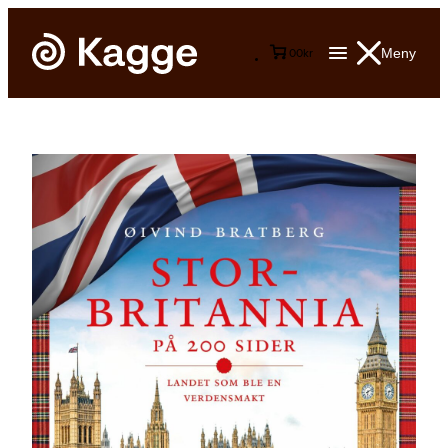
Meny
0
0
kr