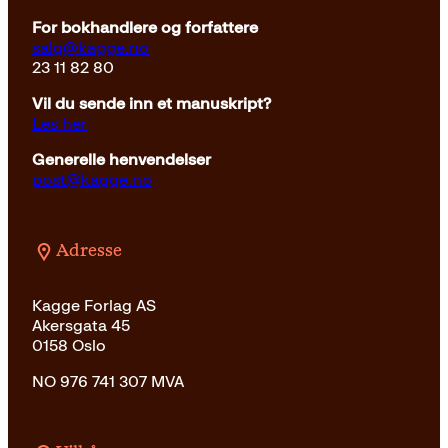
For bokhandlere og forfattere
salg@kagge.no
23 11 82 80
Vil du sende inn et manuskript?
Les her
Generelle henvendelser
post@kagge.no
Adresse
Kagge Forlag AS
Akersgata 45
0158 Oslo
NO 976 741 307 MVA