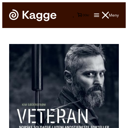
Meny
0
0
kr