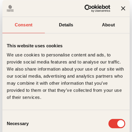
Opprinnelig
Nåværende
449
kr
393
kr
pris
pris
Veteran
var:
er:
Kjøp
antall
449kr.
393kr.
Reduser
Øk
mengden
mengden
Consent
Details
About
På lager
This website uses cookies
Beskrivelse
We use cookies to personalise content and ads, to
provide social media features and to analyse our traffic.
Ekstra detaljer
Beskrivelse
We also share information about your use of our site with
our social media, advertising and analytics partners who
Forfattere
Kim Søderstrøm
Historier om nordmenn i krig
may combine it with other information that you’ve
provided to them or that they’ve collected from your use
Siden andre verdenskrig har langt over hundre tusen
Forlag
Kagge Forlag AS,
nordmenn deltatt i internasjonale operasjoner med
Relaterte produkter
of their services.
forsvaret. De har vært utstasjonert i konfliktherjete
Hverdagsbetraktninger
,
Personlige
Sjangere
land som Korea, Gaza, Kongo, Libanon, Irak, Kosovo
beretninger
og Afghanistan, for å nevne noen. I motsetning til de
aller fleste nordmenn av samme generasjon, har
Målgruppe
Voksen
Consent
mange av soldatene opplevd direkte hva krig
Necessary
Selection
innebærer. Mange har sett grusomheter på nært
Språk
nob