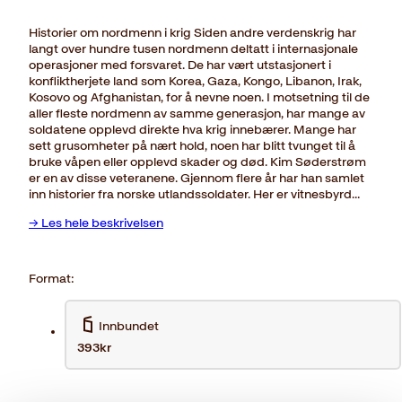
Historier om nordmenn i krig Siden andre verdenskrig har
langt over hundre tusen nordmenn deltatt i internasjonale
operasjoner med forsvaret. De har vært utstasjonert i
konfliktherjete land som Korea, Gaza, Kongo, Libanon, Irak,
Kosovo og Afghanistan, for å nevne noen. I motsetning til de
aller fleste nordmenn av samme generasjon, har mange av
soldatene opplevd direkte hva krig innebærer. Mange har
sett grusomheter på nært hold, noen har blitt tvunget til å
bruke våpen eller opplevd skader og død. Kim Søderstrøm
er en av disse veteranene. Gjennom flere år har han samlet
inn historier fra norske utlandssoldater. Her er vitnesbyrd…
→ Les hele beskrivelsen
Format:
Innbundet
393kr