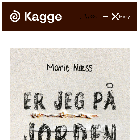
Meny
0
0
kr