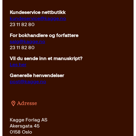
Kundeservice nettbutikk
kundeservice@kagge.no
23 11 82 80
For bokhandlere og forfattere
salg@kagge.no
23 11 82 80
Vil du sende inn et manuskript?
Les her
Generelle henvendelser
post@kagge.no
Adresse
Kagge Forlag AS
Akersgata 45
0158 Oslo