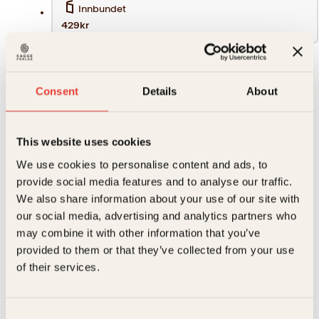
Innbundet
429kr
429
kr
Consent
Details
About
Er
Kjøp
jeg
Reduser
Øk
på
mengden
mengden
jorden
This website uses cookies
som
de
We use cookies to personalise content and ads, to
sier
På lager
provide social media features and to analyse our traffic.
antall
Beskrivelse
We also share information about your use of our site with
our social media, advertising and analytics partners who
Ekstra detaljer
Beskrivelse
may combine it with other information that you’ve
provided to them or that they’ve collected from your use
Forfattere
Marie Næss
18 år gammel lar Marie seg frivillig legge inn på
of their services.
akuttpsykiatrisk på Blakstad. Derfra blir det verre. En
rystende sterk fortelling fra stedet ingen ønsker å
Forlag
Kagge Forlag AS,
være.
Relaterte produkter
Consent
Målgruppe
Voksen