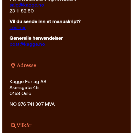
salg@kagge.no
23 11 82 80
Vil du sende inn et manuskript?
Les her
Generelle henvendelser
post@kagge.no
Adresse
Kagge Forlag AS
Akersgata 45
0158 Oslo
NO 976 741 307 MVA
Vilkår