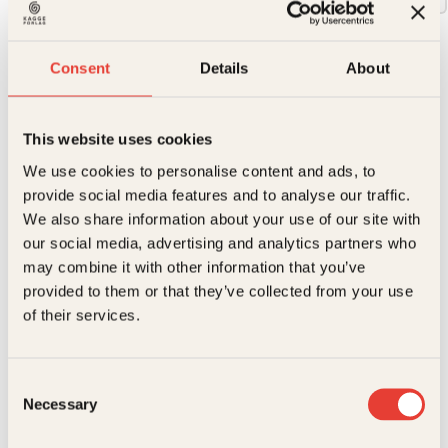
439
kr
Consent
Details
About
Utsolgt
Ikke på lager
Ikke tilgjengelig (årsak uspesifisert)
Beskrivelse
This website uses cookies
We use cookies to personalise content and ads, to
Ekstra detaljer
Beskrivelse
provide social media features and to analyse our traffic.
We also share information about your use of our site with
Forfattere
Julia F. Klausen
Julia Klausens mor, Elisabeth Aaslie, kalles «Norges
our social media, advertising and analytics partners who
farligste kvinne». Hun er dømt til forvaring for to
may combine it with other information that you’ve
drap. I denne boka forteller Julia den rystende
Forlag
Kagge Forlag AS,
provided to them or that they’ve collected from your use
historien om oppveksten sin: om mishandling og
Relaterte produkter
svik, i et hjem fullt av stinkende søppel. Likevel
of their services.
Målgruppe
Voksen
fortsatte Julia å håpe at mamma en dag skulle bli
snill.
Språk
nob
I voksen alder tar Julia et oppgjør med moren og
Consent
begynner å grave i sin egen fortid. I journalene fra
ISBN
9788248936558
Necessary
barnevernet, skolen og helsevesenet oppdager hun
Selection
at mange har visst, uten å gripe inn.
Jeg er ikke min
Utgivelsesår
2025
mors datter
er en fortelling om et barns grenseløse