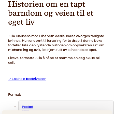
Historien om en tapt
barndom og veien til et
eget liv
Julia Klausens mor, Elisabeth Aaslie, kalles «Norges farligste
kvinne». Hun er dømt til forvaring for to drap. I denne boka
forteller Julia den rystende historien om oppveksten sin: om
mishandling og svik, i et hjem fullt av stinkende søppel.
Likevel fortsatte Julia å håpe at mamma en dag skulle bli
snill.
→ Les hele beskrivelsen
Format:
Pocket
239kr