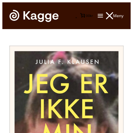
Meny
0
0
kr