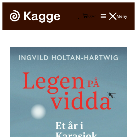
Meny
0
0
kr