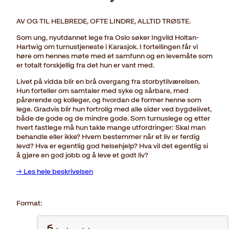
AV OG TIL HELBREDE, OFTE LINDRE, ALLTID TRØSTE.
Som ung, nyutdannet lege fra Oslo søker Ingvild Holtan-
Hartwig om turnustjeneste i Karasjok. I fortellingen får vi
høre om hennes møte med et samfunn og en levemåte som
er totalt forskjellig fra det hun er vant med.
Livet på vidda blir en brå overgang fra storbytilværelsen.
Hun forteller om samtaler med syke og sårbare, med
pårørende og kolleger, og hvordan de former henne som
lege. Gradvis blir hun fortrolig med alle sider ved bygdelivet,
både de gode og de mindre gode. Som turnuslege og etter
hvert fastlege må hun takle mange utfordringer: Skal man
behandle eller ikke? Hvem bestemmer når et liv er ferdig
levd? Hva er egentlig god helsehjelp? Hva vil det egentlig si
å gjøre en god jobb og å leve et godt liv?
→ Les hele beskrivelsen
Format: