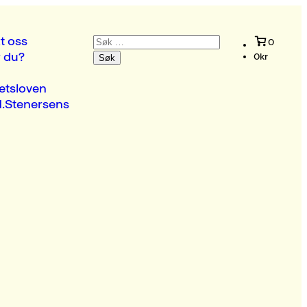
Søk
t oss
0
etter:
r du?
0
kr
etsloven
.Stenersens