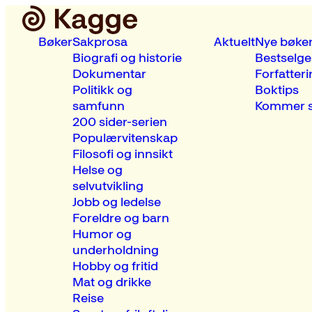
Bøker
Sakprosa
Aktuelt
Nye bøke
Biografi og historie
Bestselge
Dokumentar
Forfatteri
Politikk og
Boktips
samfunn
Kommer s
200 sider-serien
Populærvitenskap
Filosofi og innsikt
Helse og
selvutvikling
Jobb og ledelse
Foreldre og barn
Humor og
underholdning
Hobby og fritid
Mat og drikke
Reise