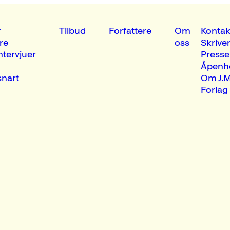
r
Tilbud
Forfattere
Om
Kontak
re
oss
Skrive
ntervjuer
Presse
Åpenh
nart
Om J.M
Forlag