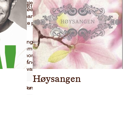
 voldelige gjenger, fraflytting, æresvold og
9788248926122
noritetsmiljøer. Ansvaret plasseres hos
ledere som i mange år har skjøvet problemene
2020
oen norske politikere er tettere på velgerne
Innbundet
 alle: gjengledere, frustrerte politifolk,
271
løse ungdommer han møter på t-banen.
nfakkel i norsk politisk debatt – en bok for alle
Faglitteratur
 byen og landet vårt er på vei. Som Jan Bøhler
på det. Ansvaret. Dette er mine folk, og de folka
0.40 kg
Høysangen
 nok gjenklang, en sterk stemme fra Dalen.»
2.50 × 14.20 × 21.60 cm
5