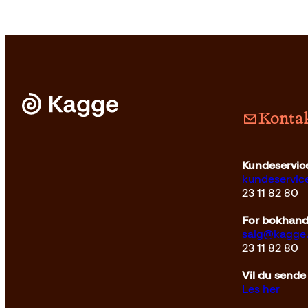
Kontak
Pocket
229
Kundeservice
kundeservi
23 11 82 80
For bokhandl
salg@kagge
23 11 82 80
Vil du sende
Les her