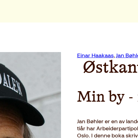
Einar Haakaas
,
Jan Bøhl
Østkan
Min by -
Jan Bøhler er en av lande
tiår har Arbeiderpartipol
Oslo. I denne boka skri