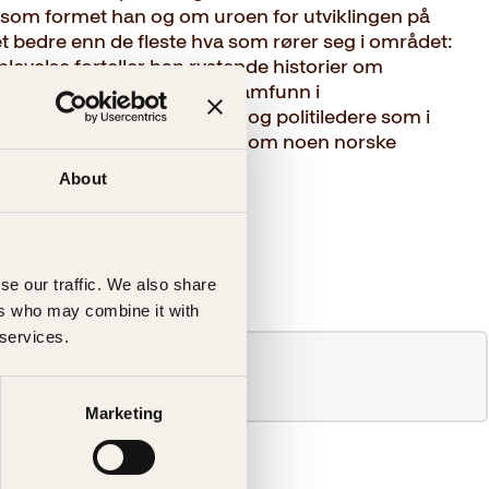
 som formet han og om uroen for utviklingen på
et bedre enn de fleste hva som rører seg i området:
evelse forteller han rystende historier om
tting, æresvold og parallellsamfunn i
ret plasseres hos politikere og politiledere som i
roblemene under teppet. Få om noen norske
 velgerne enn han.…
About
se our traffic. We also share
ers who may combine it with
 services.
Marketing