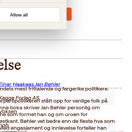
Allow all
else
Einar Haakaas
,
Jan Bøhler
ndets mest frittalende og fargerike politikere.
Kagge Forlag AS,
derpartipolitikeren stått opp for vanlige folk på
enne boka skriver Jan Bøhler personlig om
Voksen
ene som formet han og om uroen for
østkant. Bøhler vet bedre enn de fleste hva som
nob
 Med engasjement og innlevelse forteller han