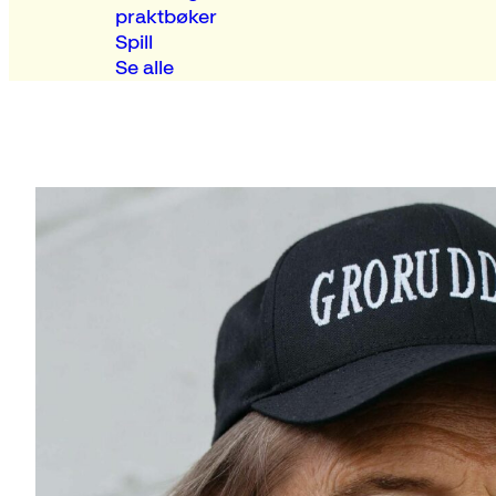
praktbøker
Spill
Se alle