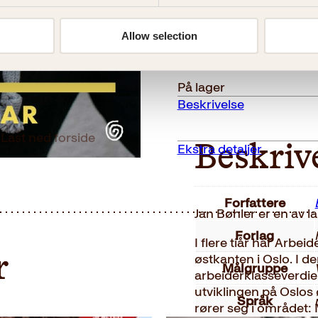
Østkantfolk
Kjøp
Allow selection
antall
Reduser
Øk
mengden
mengden
På lager
Beskrivelse
Last ned forside
Ekstra detaljer
Beskriv
Forfattere
Jan Bøhler er en av la
Forlag
I flere tiår har Arbei
østkanten i Oslo. I d
r
Målgruppe
arbeiderklasseverdi
utviklingen på Oslos 
Språk
rører seg i området: