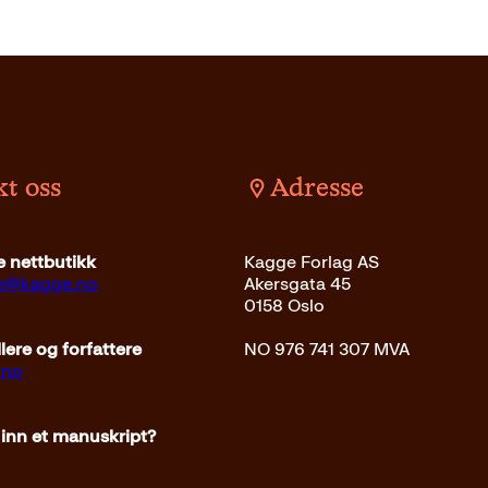
t oss
Adresse
kr
Kjøp
Pocket
229
kr
Kjøp
 nettbutikk
Kagge Forlag AS
ce@kagge.no
Akersgata 45
0158 Oslo
ere og forfattere
NO 976 741 307 MVA
.no
 inn et manuskript?