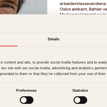
arbeiderklasseverdiene
Oslos østkant. Bøhler v
Med engasjement og innl
voldelige gjenger, frafly
minoritetsmiljøer. Ansva
mange år har skjøvet p
politikere er tettere på
Details
→ Les hele beskrivelsen
e content and ads, to provide social media features and to analy
Format:
 our site with our social media, advertising and analytics partn
 provided to them or that they’ve collected from your use of their
Innbundet
399kr
Preferences
Statistics
399
kr