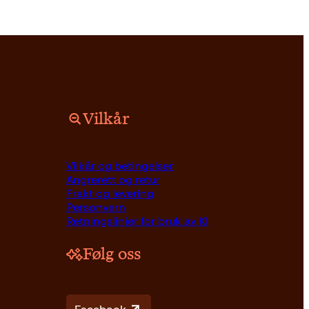
Vilkår
Innbundet
399
kr
Kjøp
Vilkår og betingelser
Angrerett og retur
Frakt og levering
Personvern
Retningslinjer for bruk av KI
Følg oss