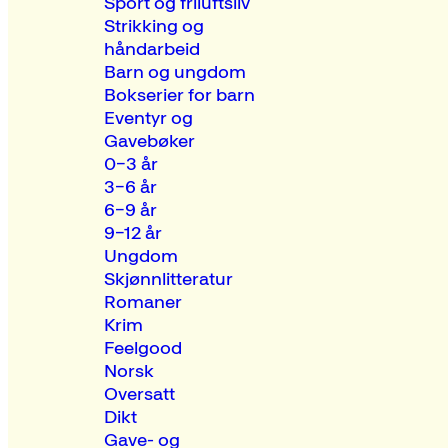
Sport og friluftsliv
Strikking og
håndarbeid
Barn og ungdom
Bokserier for barn
Eventyr og
Gavebøker
0–3 år
3–6 år
6–9 år
9–12 år
Ungdom
Skjønnlitteratur
Romaner
Krim
Feelgood
Norsk
Oversatt
Dikt
Gave- og