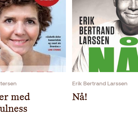
rystende historier om
ISBN
parallellsamfunn i mi
politikere og politi
Utgivelsesår
under teppet. Få om n
enn han.
Bokformat
Jan Bøhler snakker med
Antall sider
pensjonister og rot
Østkantfolk er en bran
Litteraturtype
som bryr seg om hvor
skriver: «Jeg kjenner 
Vekt
føler seg svikta.»
ttersen
Erik Bertrand Larssen
«Bøhlers budskap gir
Dimensjoner
er med
Nå!
Bok365, terningkast 
ulness