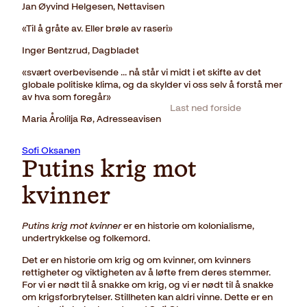
Jan Øyvind Helgesen, Nettavisen
«Til å gråte av. Eller brøle av raseri»
Inger Bentzrud, Dagbladet
«svært overbevisende ... nå står vi midt i et skifte av det
globale politiske klima, og da skylder vi oss selv å forstå mer
av hva som foregår»
Last ned forside
Maria Årolilja Rø, Adresseavisen
Sofi Oksanen
Putins krig mot
kvinner
Putins krig mot kvinner
er en historie om kolonialisme,
undertrykkelse og folkemord.
Det er en historie om krig og om kvinner, om kvinners
rettigheter og viktigheten av å løfte frem deres stemmer.
For vi er nødt til å snakke om krig, og vi er nødt til å snakke
om krigsforbrytelser. Stillheten kan aldri vinne. Dette er en