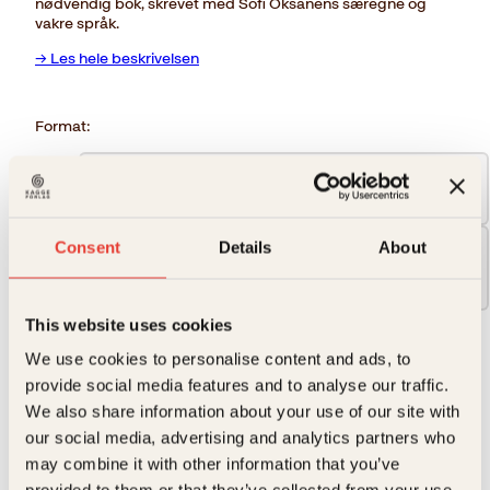
nødvendig bok, skrevet med Sofi Oksanens særegne og
vakre språk.
→ Les hele beskrivelsen
Format:
Pocket
249kr
Consent
Details
About
Innbundet
429kr
This website uses cookies
429
kr
We use cookies to personalise content and ads, to
provide social media features and to analyse our traffic.
Putins
Kjøp
krig
We also share information about your use of our site with
Reduser
Øk
mot
our social media, advertising and analytics partners who
mengden
mengden
kvinner
may combine it with other information that you’ve
antall