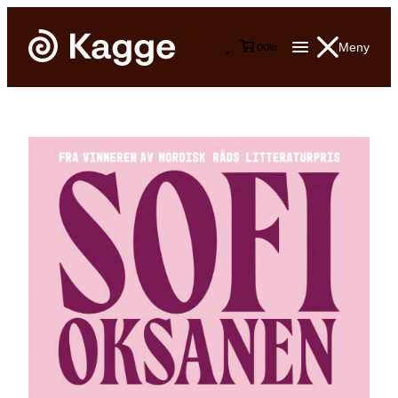
Meny
0
0
kr