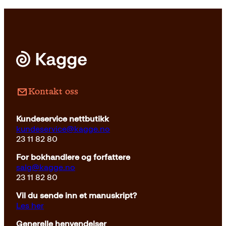
Pocket
199
kr
Kjøp
Kontakt oss
Kundeservice nettbutikk
kundeservice@kagge.no
23 11 82 80
For bokhandlere og forfattere
salg@kagge.no
23 11 82 80
Vil du sende inn et manuskript?
Les her
Generelle henvendelser