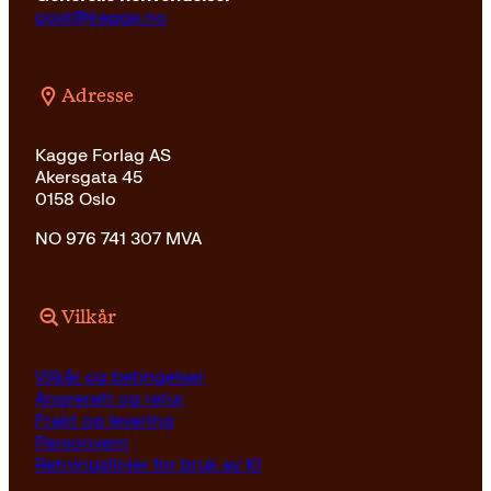
post@kagge.no
Adresse
Kagge Forlag AS
Akersgata 45
0158 Oslo
NO 976 741 307 MVA
Vilkår
Vilkår og betingelser
Angrerett og retur
Frakt og levering
Personvern
Retningslinjer for bruk av KI