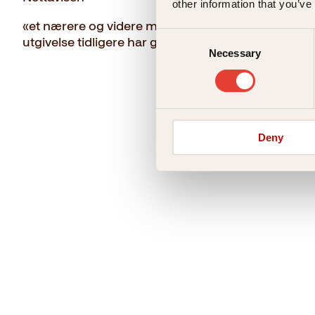
other information that you’ve
«et nærere og videre møte med det afghanske sa
Consent
utgivelse tidligere har gitt oss ... gir uvurderlig tilg
Necessary
Selection
Deny