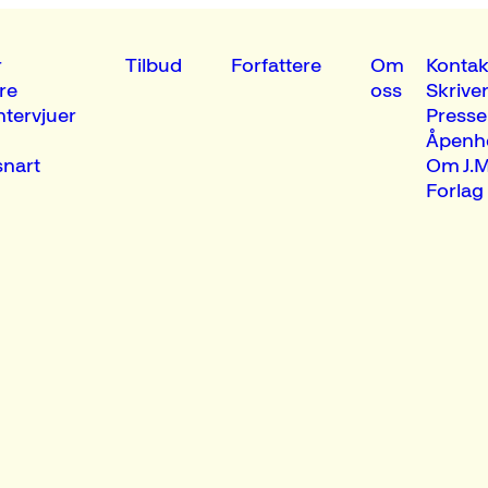
r
Tilbud
Forfattere
Om
Kontak
re
oss
Skrive
ntervjuer
Presse
Åpenh
nart
Om J.M
Forlag