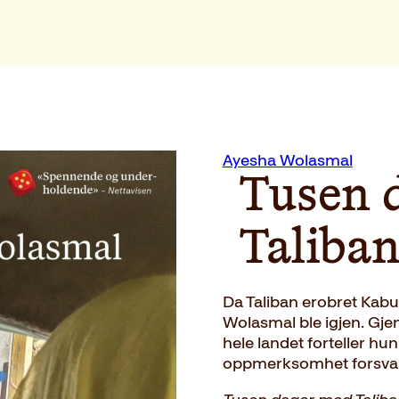
Ayesha Wolasmal
Tusen 
Taliba
Da Taliban erobret Kabul
Wolasmal ble igjen. Gje
hele landet forteller hu
oppmerksomhet forsva