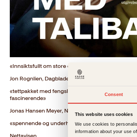
«Innsiktsfullt om store dilemmaer ... drivende sp
Jon Rognlien, Dagbladet
«tettpakket med fengslende historier og interessant
Consent
fascinerende»
Jonas Hansen Meyer, NRK
This website uses cookies
«spennende og underholdende»
We use cookies to personalis
information about your use of
Nettavisen