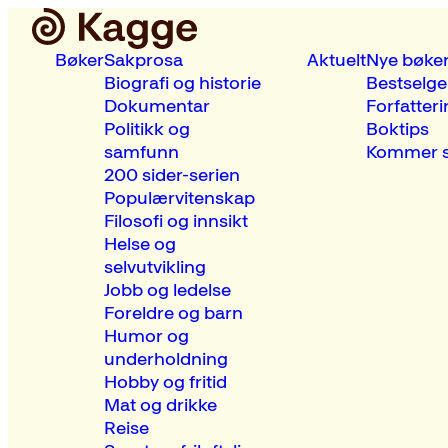
Bøker
Sakprosa
Aktuelt
Nye bøke
Biografi og historie
Bestselge
Dokumentar
Forfatteri
Politikk og
Boktips
samfunn
Kommer s
200 sider-serien
Populærvitenskap
Filosofi og innsikt
Helse og
selvutvikling
Jobb og ledelse
Foreldre og barn
Humor og
underholdning
Hobby og fritid
Mat og drikke
Reise