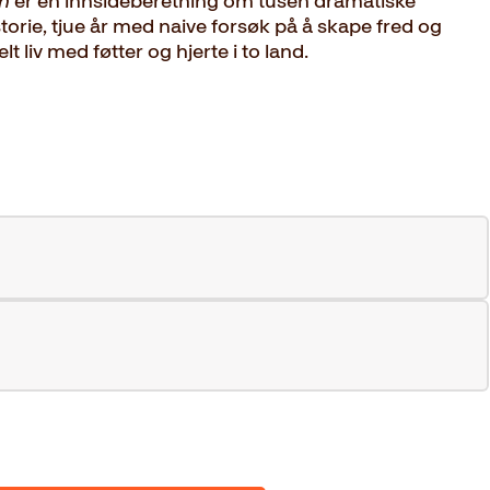
n
er en innsideberetning om tusen dramatiske
torie, tjue år med naive forsøk på å skape fred og
lt liv med føtter og hjerte i to land.