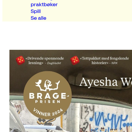
praktbøker
Spill
Se alle