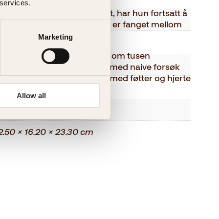
forsvaret.
 services.
 tok kontroll over fedrelandet, har hun fortsatt å
2024
an for å jobbe for et folk som er fanget mellom
Marketing
Innbundet
iban er en innsideberetning om tusen
296
ghanistans historie, tjue år med naive forsøk
ikling utenfra og et helt liv med føtter og hjerte
Faglitteratur
Allow all
0.53 kg
2.50 × 16.20 × 23.30 cm