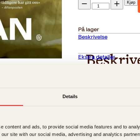
Tusen
Kjøp
dager
Reduser
Øk
mengden
mengden
med
Taliban
På lager
antall
Beskrivelse
Ekstra detaljer
Beskriv
ennende lesning»
Forfattere
Da Taliban erobret Ka
Ayesha Wolasmal ble i
e detaljer ... svært
Forlag
Details
og mennesker i hele l
verdens oppmerksom
Målgruppe
Fra stua på Grünerlø
Språk
for sitt hjemland som 
e content and ads, to provide social media features and to analy
reist inn og ut av Af
 our site with our social media, advertising and analytics partn
ISBN