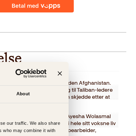
else
Ayesha Wolasmal
bul i august 2021, forlot verden Afghanistan.
gjen. Gjennom unik tilgang til Taliban-ledere
Kagge Forlag AS,
About
andet forteller hun hva som skjedde etter at
het forsvant.
Voksen
kka i Oslo kjempet faren til Ayesha Wolasmal
nob
avisredaktør. Selv har hun i hele sitt voksne liv
se our traffic. We also share
ghanistan som diplomat, hjelpearbeider,
ers who may combine it with
9788248935315