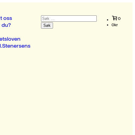
Søk
t oss
0
etter:
r du?
0
kr
etsloven
.Stenersens