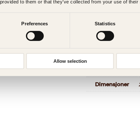
journalist og ansatt i 
 provided to them or that they’ve collected from your use of their
Etter at Taliban igjen
mfunnet enn noen norsk
Utgivelsesår
reise inn i Afghanist
ang»
Taliban og Vesten.
Preferences
Statistics
Bokformat
Tusen dager med Tal
Antall sider
dramatiske dager i Af
på å skape fred og utv
Litteraturtype
i to land.
Allow selection
Vekt
Dimensjoner