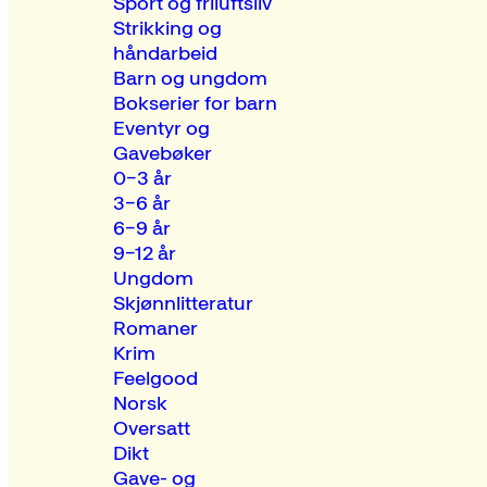
Sport og friluftsliv
Strikking og
håndarbeid
Barn og ungdom
Bokserier for barn
Eventyr og
Gavebøker
0–3 år
3–6 år
6–9 år
9–12 år
Ungdom
Skjønnlitteratur
Romaner
Krim
Feelgood
Norsk
Oversatt
Dikt
Gave- og