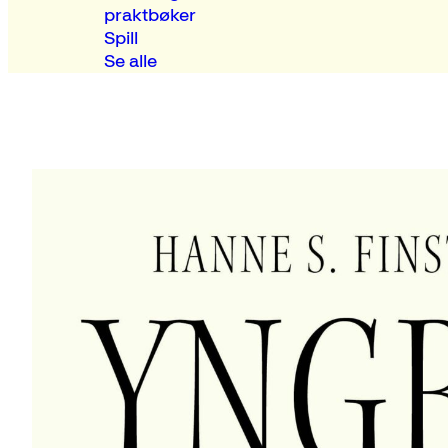
praktbøker
Spill
Se alle