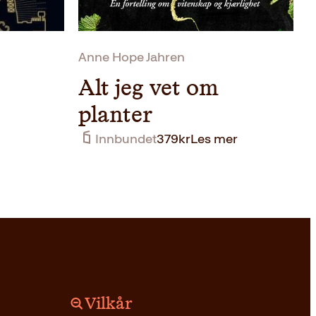
449kr.
269kr.
Anne Hope Jahren
Alt jeg vet om
planter
Innbundet
379
kr
Les mer
Vilkår