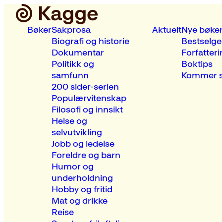
Bøker
Sakprosa
Aktuelt
Nye bøke
Biografi og historie
Bestselge
Dokumentar
Forfatteri
Politikk og
Boktips
samfunn
Kommer s
200 sider-serien
Populærvitenskap
Filosofi og innsikt
Helse og
selvutvikling
Jobb og ledelse
Foreldre og barn
Humor og
underholdning
Hobby og fritid
Mat og drikke
Reise