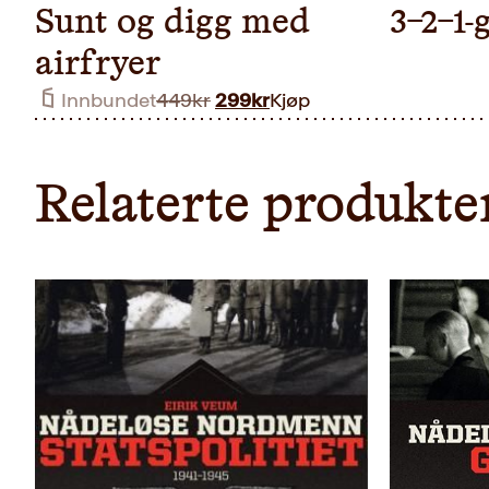
Sunt og digg med
3-2-1-
airfryer
Opprinnelig
Nåværende
Innbundet
449
kr
299
kr
Kjøp
pris
pris
var:
er:
449kr.
299kr.
Relaterte produkte
Innbun