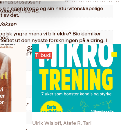
ldringsprosessen?
 sin egen kropp og sin naturvitenskapelige
Kagge Forlag AS,
t av det.
Voksen
logisk yngre mens vi blir eldre? Biokjemiker
nob
testet ut den nyeste forskningen på aldring. I
ke metoder, og tester viser at kroppen hennes
9788248935209
. Hva gjorde hun? Det får du svar på i boka
Tilbud!
2024
Innbundet
206
Faglitteratur
0.44 kg
Ulrik Wisløff, Atefe R. Tari