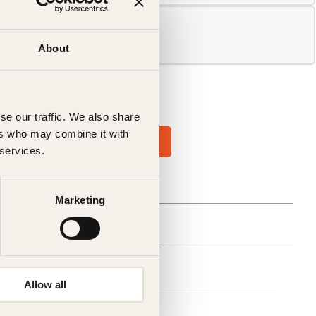
About
se our traffic. We also share
ers who may combine it with
 services.
Marketing
else
Allow all
Hanne S. Finstad