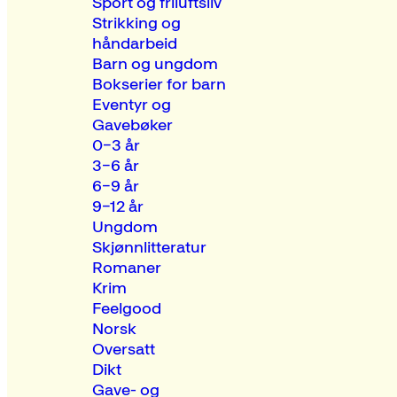
Sport og friluftsliv
Strikking og
håndarbeid
Barn og ungdom
Bokserier for barn
Eventyr og
Gavebøker
0–3 år
3–6 år
6–9 år
9–12 år
Ungdom
Skjønnlitteratur
Romaner
Krim
Feelgood
Norsk
Oversatt
Dikt
Gave- og