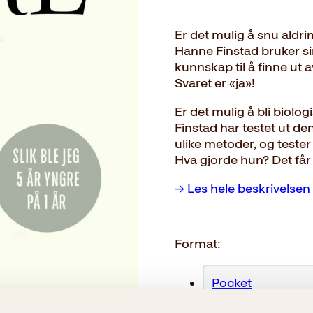
Er det mulig å snu aldr
Hanne Finstad bruker si
kunnskap til å finne ut a
Svaret er «ja»!
Er det mulig å bli biolo
Finstad har testet ut de
ulike metoder, og tester
Hva gjorde hun? Det får
→ Les hele beskrivelsen
Format:
Pocket
249kr