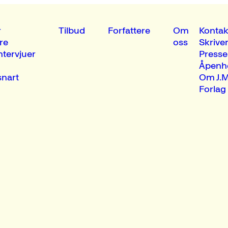
r
Tilbud
Forfattere
Om
Kontak
re
oss
Skrive
ntervjuer
Presse
Åpenh
nart
Om J.M
Forlag