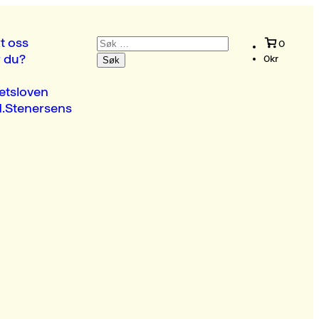
Søk
t oss
0
etter:
r du?
0
kr
etsloven
.Stenersens