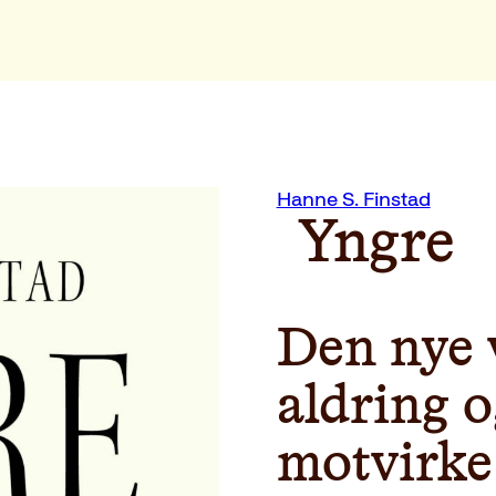
Hanne S. Finstad
Yngre
Den nye 
aldring 
motvirke