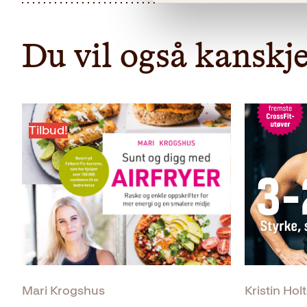
Du vil også kanskje
Tilbud!
Mari Krogshus
Kristin Hol