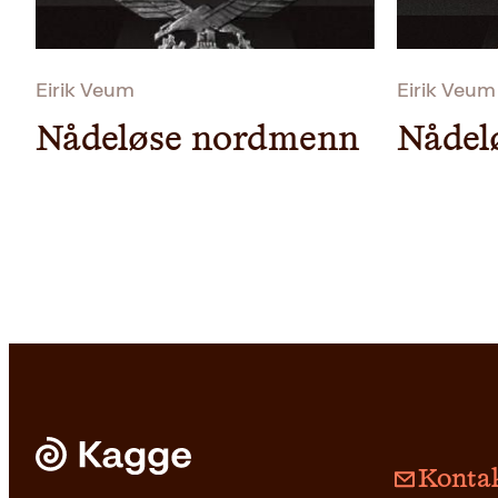
Eirik Veum
Eirik Veum
Nådeløse nordmenn
Nådel
Kontak