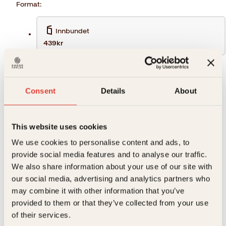
Format:
Innbundet
439kr
439
kr
Consent
Details
About
Jeg,
Kjøp
en
Reduser
Øk
kristen-
mengden
mengden
muslimsk
This website uses cookies
ateist
antall
We use cookies to personalise content and ads, to
På lager
provide social media features and to analyse our traffic.
Bla i boka
We also share information about your use of our site with
our social media, advertising and analytics partners who
Beskrivelse
may combine it with other information that you’ve
provided to them or that they’ve collected from your use
Ekstra detaljer
Beskrivelse
of their services.