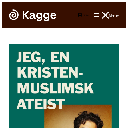
Meny
0
0
kr