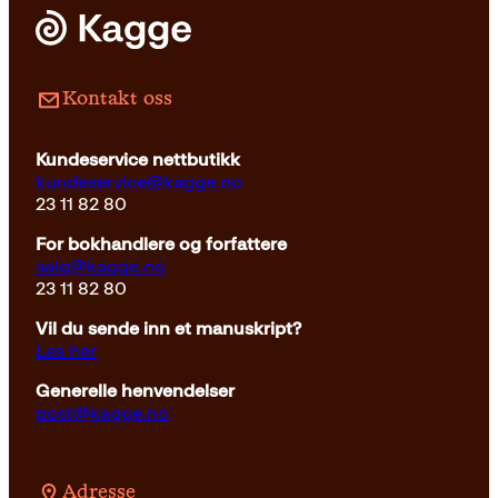
Pocket
229
kr
Kjøp
Kontakt oss
Kundeservice nettbutikk
kundeservice@kagge.no
23 11 82 80
For bokhandlere og forfattere
salg@kagge.no
23 11 82 80
Vil du sende inn et manuskript?
Les her
Generelle henvendelser
post@kagge.no
Adresse