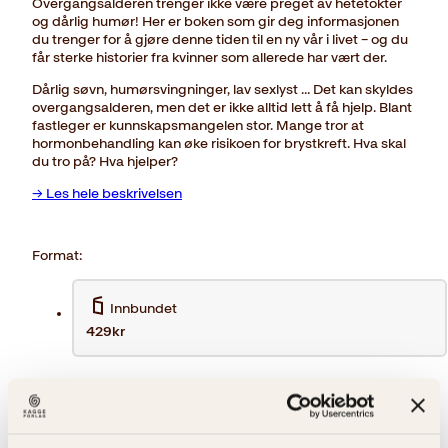
Overgangsalderen trenger ikke være preget av hetetokter
og dårlig humør! Her er boken som gir deg informasjonen
du trenger for å gjøre denne tiden til en ny vår i livet – og du
får sterke historier fra kvinner som allerede har vært der.
Dårlig søvn, humørsvingninger, lav sexlyst … Det kan skyldes
overgangsalderen, men det er ikke alltid lett å få hjelp. Blant
fastleger er kunnskapsmangelen stor. Mange tror at
hormonbehandling kan øke risikoen for brystkreft. Hva skal
du tro på? Hva hjelper?
→ Les hele beskrivelsen
Format:
Innbundet
429kr
429
kr
Din
Kjøp