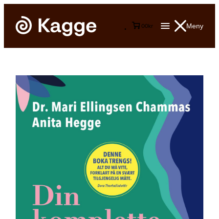
Meny
0
0
kr