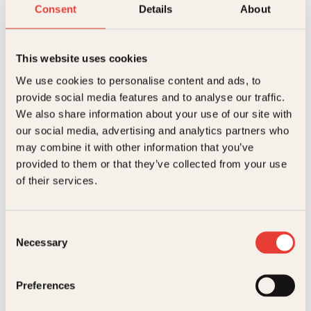
komplette
Reduser
Øk
Consent
Details
About
guide
mengden
mengden
til
overgangsalderen
antall
This website uses cookies
På lager
Beskrivelse
We use cookies to personalise content and ads, to
provide social media features and to analyse our traffic.
Ekstra detaljer
Beskrivelse
We also share information about your use of our site with
our social media, advertising and analytics partners who
Anita Hegge
,
Mari
may combine it with other information that you’ve
Forfattere
Overgangsalderen trenger ikke være preget av
Ellingsen Chammas
provided to them or that they’ve collected from your use
hetetokter og dårlig humør! Her er boken som gir
deg informasjonen du trenger for å gjøre denne
of their services.
Forlag
Kagge Forlag AS,
tiden til en ny vår i livet – og du får sterke historier fra
Relaterte produkter
kvinner som allerede har vært der.
Målgruppe
Voksen
Dårlig søvn, humørsvingninger, lav sexlyst … Det kan
Consent
skyldes overgangsalderen, men det er ikke alltid lett
Språk
nob
Necessary
Selection
å få hjelp. Blant fastleger er kunnskapsmangelen
stor. Mange tror at hormonbehandling kan øke
ISBN
9788248935193
risikoen for brystkreft. Hva skal du tro på? Hva
Preferences
hjelper?
Utgivelsesår
2024