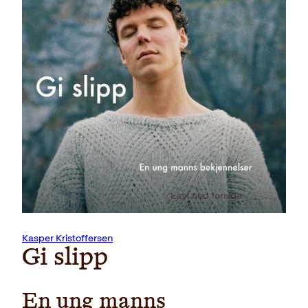
Last ned forside
Kasper Kristoffersen
Gi slipp
En ung manns