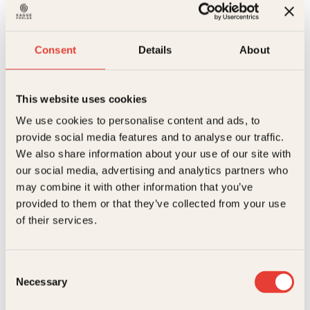
Gi
Kjøp
slipp
Reduser
Øk
antall
mengden
mengden
Consent
Details
About
På lager
Beskrivelse
This website uses cookies
We use cookies to personalise content and ads, to
Ekstra detaljer
Beskrivelse
provide social media features and to analyse our traffic.
We also share information about your use of our site with
Forfattere
Kasper Kristoffersen
Kasper Kristoffersen holdt uroen og de vanskelige
our social media, advertising and analytics partners who
følelsene for seg selv. Han festet hardt og drømte
may combine it with other information that you’ve
stort – helt til det sa stopp.
Forlag
Kagge Forlag AS,
provided to them or that they’ve collected from your use
Relaterte produkter
Gi slipp er en ærlig og inspirerende fortelling om en
Målgruppe
Voksen
of their services.
ung manns reise mot et liv med mer åpenhet,
tilstedeværelse og mening. I boka forteller
Språk
nob
Kristoffersen om hvordan han som ung og usikker
brått havnet i medienes søkelys fordi han ble
Consent
ISBN
9788248931430
sammen med en av landets største influensere. Han
Necessary
Selection
forteller også om ensomhet, statusjag, frykt for egen
psykisk helse – og om hvordan han gjennom
Utgivelsesår
2023