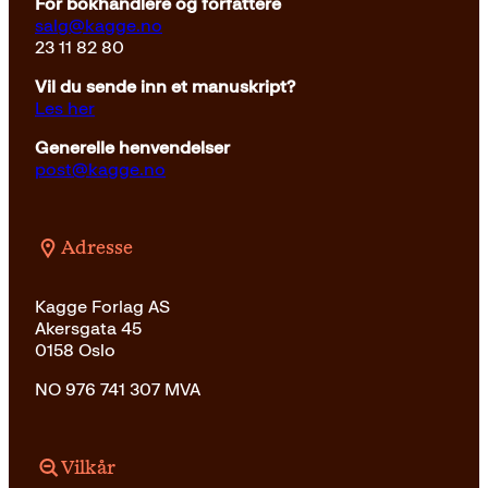
For bokhandlere og forfattere
salg@kagge.no
23 11 82 80
Vil du sende inn et manuskript?
Les her
Generelle henvendelser
post@kagge.no
Adresse
Kagge Forlag AS
Akersgata 45
0158 Oslo
NO 976 741 307 MVA
Vilkår