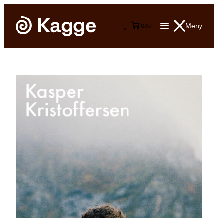
Meny
0
0
kr