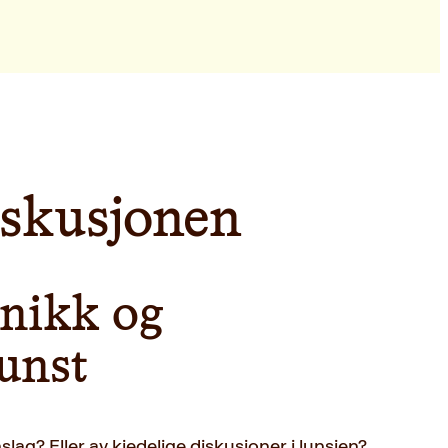
iskusjonen
nikk og
unst
slag? Eller av kjedelige diskusjoner i lunsjen?