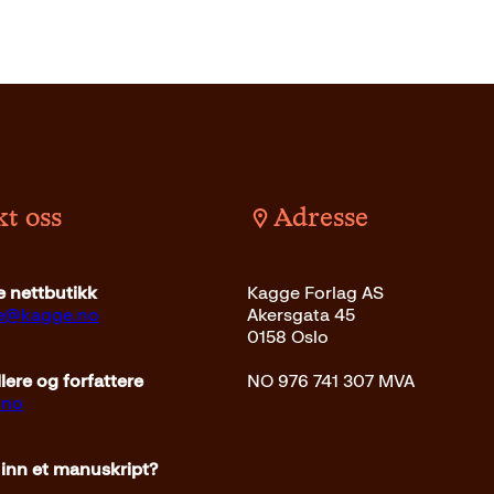
t oss
Adresse
Opprinnelig
Nåværende
det
399
kr
349
kr
Les mer
Innbundet
399
kr
Kjøp
 nettbutikk
Kagge Forlag AS
pris
pris
ce@kagge.no
Akersgata 45
var:
er:
0158 Oslo
399kr.
349kr.
ere og forfattere
NO 976 741 307 MVA
.no
 inn et manuskript?