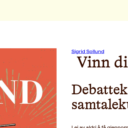
Sigrid Sollund
Vinn d
Debattek
samtalek
Lei av aldri å få gjennom