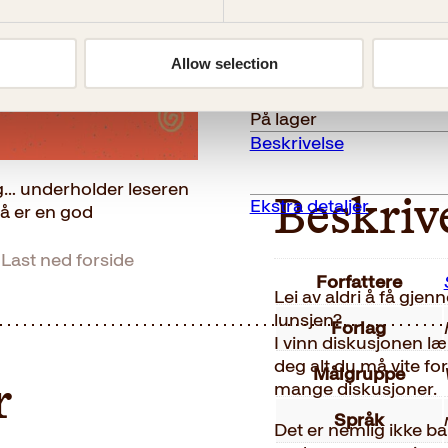
Vinn
Kjøp
diskusjonen
Reduser
Øk
Allow selection
mengden
mengden
antall
På lager
Beskrivelse
seg… underholder leseren
Ekstra detaljer
Beskriv
gså er en god
Last ned forside
Forfattere
Lei av aldri å få gjen
lunsjen?
Forlag
I vinn diskusjonen l
deg alt du må vite fo
Målgruppe
mange diskusjoner.
r
Språk
Det er nemlig ikke ba