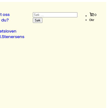
Søk
t oss
0
etter:
r du?
0
kr
etsloven
.Stenersens