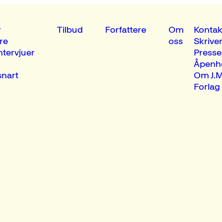
r
Tilbud
Forfattere
Om
Kontak
re
oss
Skrive
ntervjuer
Presse
Åpenh
nart
Om J.M
Forlag