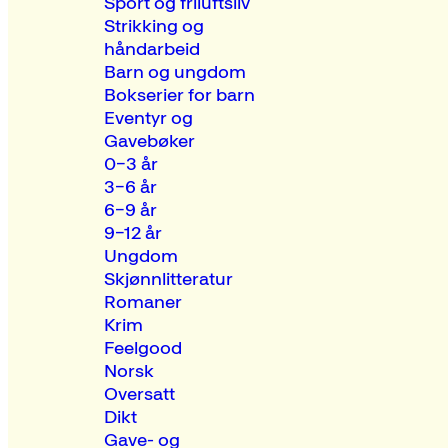
Sport og friluftsliv
Strikking og
håndarbeid
Barn og ungdom
Bokserier for barn
Eventyr og
Gavebøker
0–3 år
3–6 år
6–9 år
9–12 år
Ungdom
Skjønnlitteratur
Romaner
Krim
Feelgood
Norsk
Oversatt
Dikt
Gave- og