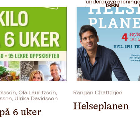
undergrave meninge
ISBN
Lærer du deg debatt-t
gjennomskue når andre
Utgivelsesår
deg – det være seg p
underholdende og innsi
Bokformat
kan ha godt av å br
gjennomslag? Eller a
Antall sider
I vinn diskusjonen
læ
deg alt du må vite fo
Litteraturtype
mange diskusjoner.
Vekt
Det er nemlig ikke ba
undergrave meninge
Dimensjoner
elsson, Ola Lauritzson,
Rangan Chatterjee
Lærer du deg debatt-t
sen, Ulrika Davidsson
gjennomskue når andre
Helseplanen
deg – det være seg p
 på 6 uker
underholdende og innsi
kan ha godt av å br