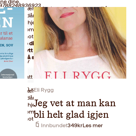
ne dine.
9788248936923
eknikker, lærer du deg samtidig evnen til å
 har en dårlig sak eller forsøker å kjøre over
2024
å jobb eller hjemmebane. Sollund skriver
ktsfullt om alt fra smalltalk til hvorfor vi alle
Innbundet
yne oss på motargumenter.
Lei av aldri å få
v kjedelige diskusjoner i lunsjen?
215
rer Dagsnytt 18-programleder Sigrid Sollund
r å kunne gå seirende ut av hverdagslivets
Faglitteratur
0.44 kg
re i en debatt noen kan valse over deg eller
ne dine.
2.20 × 16.00 × 23.20 cm
Eli Rygg
eknikker, lærer du deg samtidig evnen til å
 har en dårlig sak eller forsøker å kjøre over
Jeg vet at man kan
å jobb eller hjemmebane. Sollund skriver
ktsfullt om alt fra smalltalk til hvorfor vi alle
bli helt glad igjen
yne oss på motargumenter.
Innbundet
349
kr
Les mer