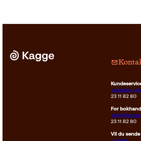
Kontak
Innbun
Kundeservice
kundeservi
23 11 82 80
For bokhandl
salg@kagge
23 11 82 80
Vil du sende
Les her