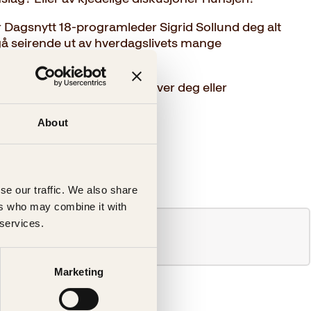
 Dagsnytt 18-programleder Sigrid Sollund deg alt
gå seirende ut av hverdagslivets mange
i en debatt noen kan valse over deg eller
dine.
About
se our traffic. We also share
ers who may combine it with
 services.
Marketing