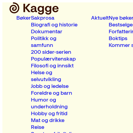
Bøker
Sakprosa
Aktuelt
Nye bøke
Biografi og historie
Bestselge
Dokumentar
Forfatteri
Politikk og
Boktips
samfunn
Kommer s
200 sider-serien
Populærvitenskap
Filosofi og innsikt
Helse og
selvutvikling
Jobb og ledelse
Foreldre og barn
Humor og
underholdning
Hobby og fritid
Mat og drikke
Reise