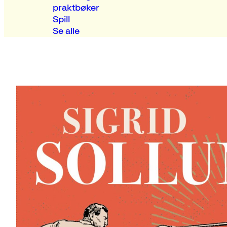
praktbøker
Spill
Se alle