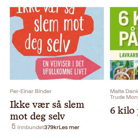
Per-Einar Binder
Malte Dani
Trude Mons
Ikke vær så slem
6 kilo
mot deg selv
Innbundet
379
kr
Les mer