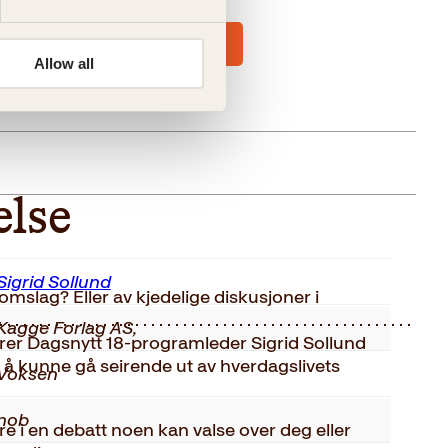
Allow all
else
Sigrid Sollund
nomslag? Eller av kjedelige diskusjoner i
Kagge Forlag AS,
ærer Dagsnytt 18-programleder Sigrid Sollund
r å kunne gå seirende ut av hverdagslivets
Voksen
nob
re i en debatt noen kan valse over deg eller