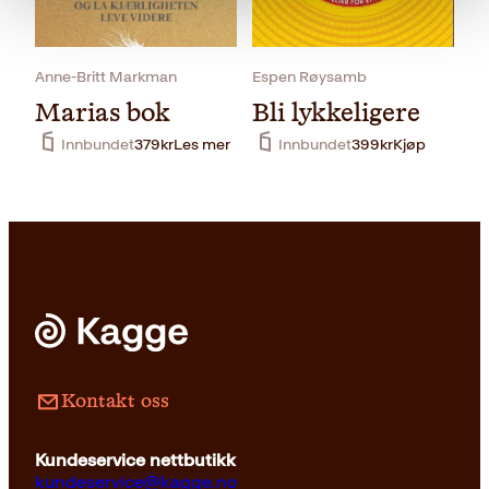
Innbundet
399
kr
Kjøp
Anne-Britt Markman
Espen Røysamb
Marias bok
Bli lykkeligere
Innbundet
379
kr
Les mer
Innbundet
399
kr
Kjøp
Kontakt oss
Kundeservice nettbutikk
kundeservice@kagge.no