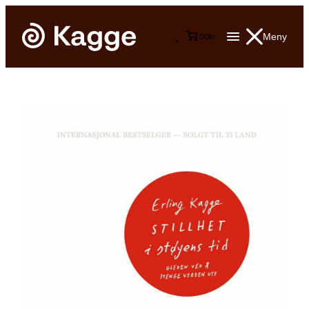
Meny
0
0
kr