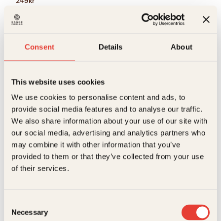
249
kr
Stillhet
Kjøp
i
Reduser
Øk
støyens
mengden
mengden
tid
Consent
Details
About
antall
På lager
Bla i boka
This website uses cookies
We use cookies to personalise content and ads, to
Beskrivelse
provide social media features and to analyse our traffic.
We also share information about your use of our site with
Ekstra detaljer
Beskrivelse
our social media, advertising and analytics partners who
may combine it with other information that you’ve
Forfattere
Erling Kagge
Hva er stillhet?
provided to them or that they’ve collected from your use
Hvor er den?
of their services.
Hvorfor er den viktigere enn noen gang?
Forlag
Kagge Forlag AS,
Tre spørsmål – trettitre forsøk på svar.
Relaterte produkter
Målgruppe
Voksen
«Å stenge verden ute handler ikke om å snu ryggen
Consent
til omgivelsene, men det motsatte: å se verden litt
Necessary
Språk
nob
Selection
tydeligere, holde en retning og forsøke å elske livet.»