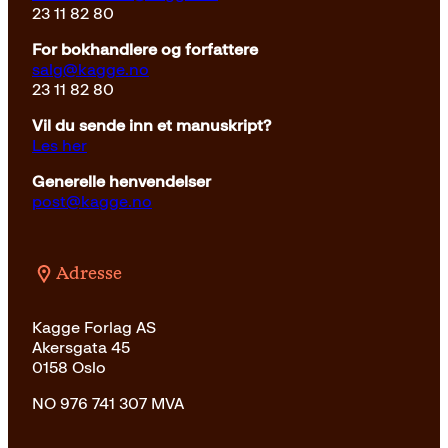
23 11 82 80
For bokhandlere og forfattere
salg@kagge.no
23 11 82 80
Vil du sende inn et manuskript?
Les her
Generelle henvendelser
post@kagge.no
Adresse
Kagge Forlag AS
Akersgata 45
0158 Oslo
NO 976 741 307 MVA