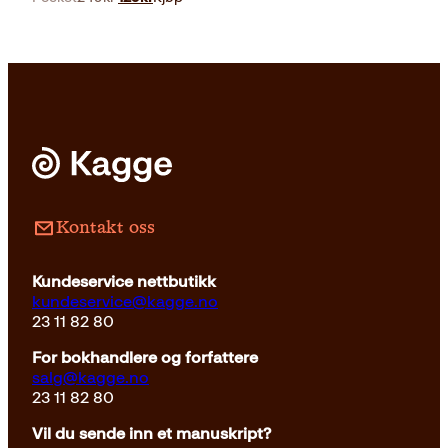
pris
pris
var:
er:
249kr.
129kr.
Pocket
249
kr
Kjøp
Kontakt oss
Kundeservice nettbutikk
kundeservice@kagge.no
23 11 82 80
For bokhandlere og forfattere
salg@kagge.no
23 11 82 80
Vil du sende inn et manuskript?