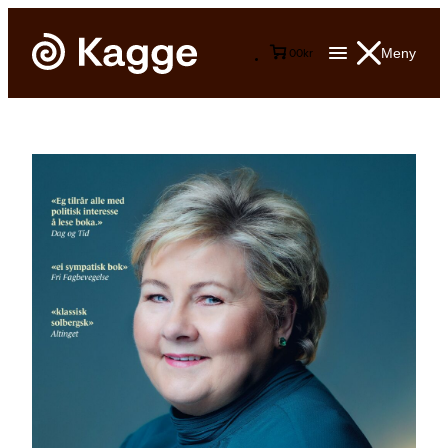
Meny
0
0
kr