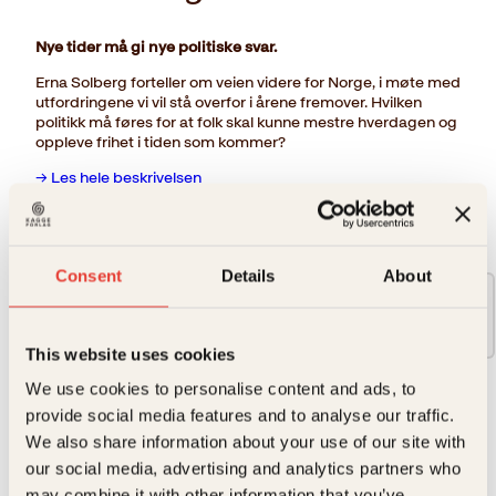
Nye tider må gi nye politiske svar.
Erna Solberg forteller om veien videre for Norge, i møte med
utfordringene vi vil stå overfor i årene fremover. Hvilken
politikk må føres for at folk skal kunne mestre hverdagen og
oppleve frihet i tiden som kommer?
→ Les hele beskrivelsen
Format:
Consent
Details
About
Innbundet
429kr
This website uses cookies
We use cookies to personalise content and ads, to
429
kr
provide social media features and to analyse our traffic.
Veien
We also share information about your use of our site with
Kjøp
videre
our social media, advertising and analytics partners who
Reduser
Øk
antall
mengden
mengden
may combine it with other information that you’ve