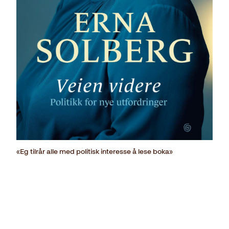
«Eg tilrår alle med politisk interesse å lese boka»