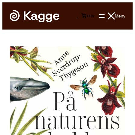
Meny
0
0
kr