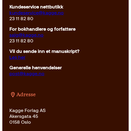
249kr.
129kr.
Kundeservice nettbutikk
kundeservice@kagge.no
23 11 82 80
For bokhandlere og forfattere
salg@kagge.no
23 11 82 80
Vil du sende inn et manuskript?
Les her
Generelle henvendelser
post@kagge.no
Adresse
Kagge Forlag AS
Akersgata 45
0158 Oslo