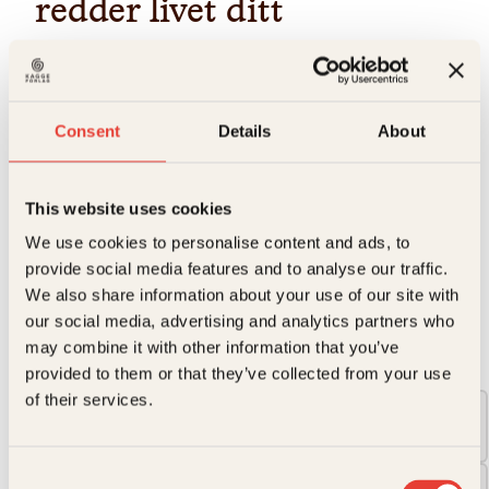
redder livet ditt
Glitrende fortellinger om vårt samspill med naturen
Du og jeg er innvevd i naturens flettverk, mye tettere enn du
tror. Millioner av arter gir oss mat, medisin og et levelig miljø,
Consent
Details
About
i tillegg til at naturen gir oss kunnskap og glede.
På engasjerende vis forteller Anne Sverdrup-Thygeson
spennende og tankevekkende fortellinger om naturen.
Forfatteren tar oss med ut i regnskogen, der orkidebiene
This website uses cookies
lager parfyme og pollinerer nøttene du spiser i jula. Inn i den
svale skyggen under bygatenes store trær, de som gjør at vi
We use cookies to personalise content and ads, to
trenger mindre luftkjøling.
provide social media features and to analyse our traffic.
We also share information about your use of our site with
→ Les hele beskrivelsen
our social media, advertising and analytics partners who
may combine it with other information that you’ve
Format:
provided to them or that they’ve collected from your use
of their services.
Pocket
249kr
Consent