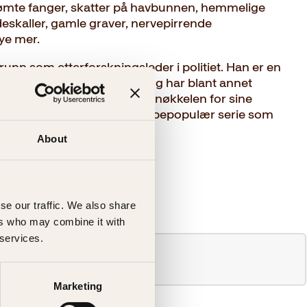
ømte fanger, skatter på havbunnen, hemmelige
skaller, gamle graver, nervepirrende
ye mer.
runn som etterforskningsleder i politiet. Han er en
inalforfattere for voksne, og har blant annet
, Riverton-prisen og Glassnøkkelen for sine
or barn og unge er en kjempepopulær serie som
.
About
se our traffic. We also share
ers who may combine it with
 services.
Marketing