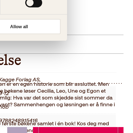
Allow all
gelig (årsak uspesifisert)
else
Kagge Forlag AS,
n er en egen historie som blir avsluttet. Men
e bøkene løser Cecilia, Leo, Une og Egon et
9-12
mlig: Hva var det som skjedde sist sommer da
rsvant? Sammenhengen og løsningen er å finne i
nob
9788248915416
re første bøkene samlet i én bok! Kos deg med
mystiske hendelser, skarpsindige ungdommer