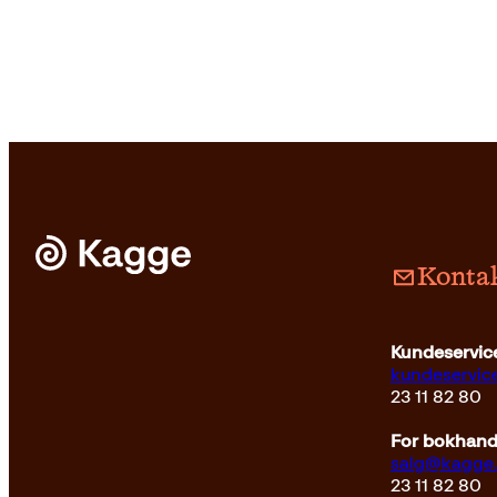
Kontak
Pocket
179
kr
Les mer
Pocket
229
Kundeservice
kundeservi
23 11 82 80
For bokhandl
salg@kagge
23 11 82 80