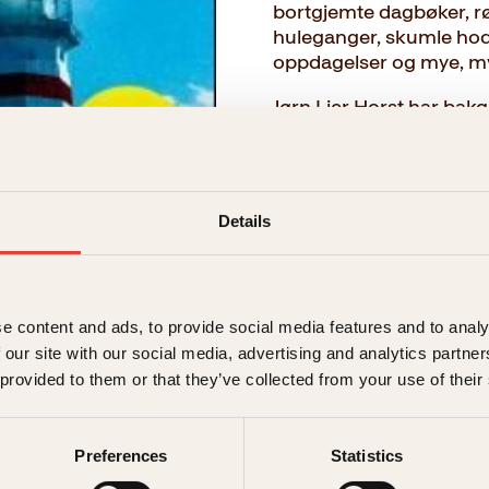
bortgjemte dagbøker, r
huleganger, skumle hode
oppdagelser og mye, m
Jørn Lier Horst har bakg
av Nordens fremste krim
vunnet Bokhandlerprisen
romaner. CLUE-serien f
er oversatt til flere språk
Details
→ Les hele beskrivelsen
e content and ads, to provide social media features and to analy
Format:
 our site with our social media, advertising and analytics partn
 provided to them or that they’ve collected from your use of their
Pocket
299kr
Preferences
Statistics