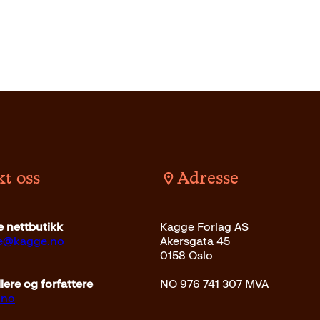
t oss
Adresse
kr
Kjøp
Pocket
229
kr
Kjøp
 nettbutikk
Kagge Forlag AS
ce@kagge.no
Akersgata 45
0158 Oslo
ere og forfattere
NO 976 741 307 MVA
.no