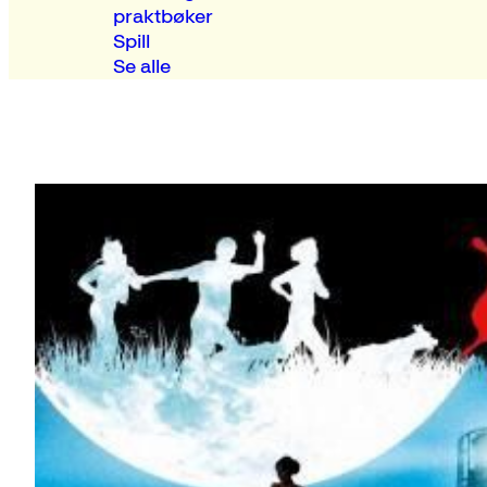
praktbøker
Spill
Se alle