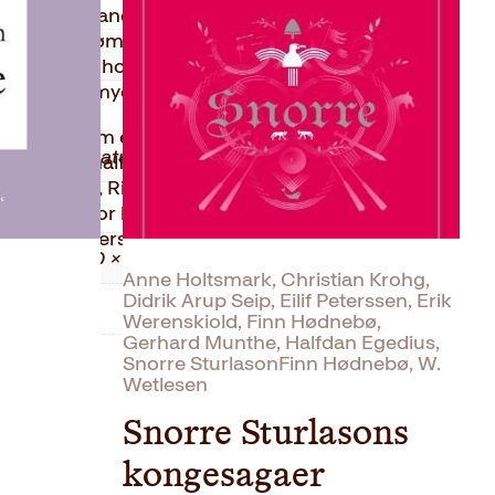
2014
oner. Det handler om skipsforlis, mange
agbøker, rømte fanger, skatter på havbunnen,
Innbundet
r, skumle hodeskaller, gamle graver,
gelser og mye, mye mer.
579
akgrunn som etterforskningsleder i politiet. Han
Skjønnlitteratur
ste kriminalforfattere for voksne, og har blant
dlerprisen, Riverton-prisen og Glassnøkkelen
0.79 kg
UE-serien for barn og unge er en
om er oversatt til flere språk.
4.80 × 15.80 × 20.80 cm
Anne Holtsmark, Christian Krohg,
Didrik Arup Seip, Eilif Peterssen, Erik
Clue
Werenskiold, Finn Hødnebø,
Gerhard Munthe, Halfdan Egedius,
Snorre SturlasonFinn Hødnebø, W.
Wetlesen
Snorre Sturlasons
kongesagaer