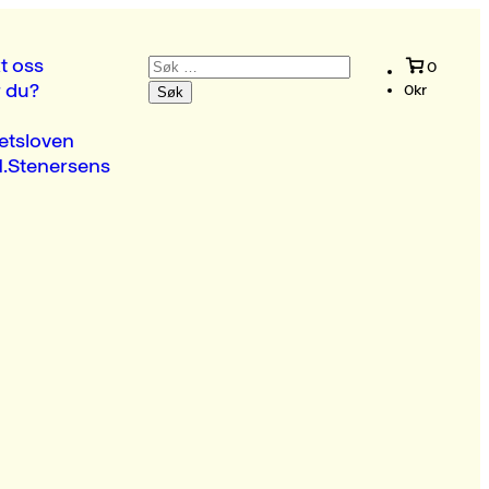
Søk
t oss
0
etter:
r du?
0
kr
etsloven
.Stenersens