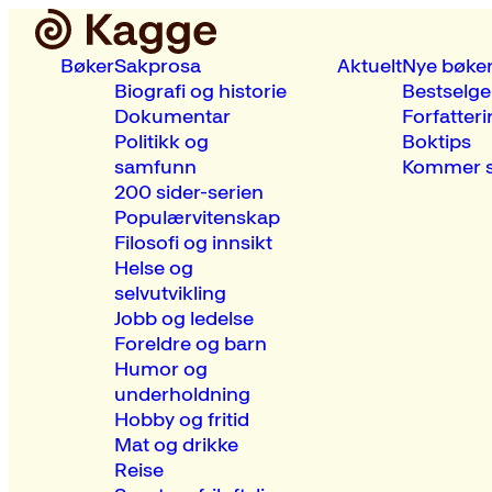
Bøker
Sakprosa
Aktuelt
Nye bøke
Biografi og historie
Bestselge
Dokumentar
Forfatteri
Politikk og
Boktips
samfunn
Kommer s
200 sider-serien
Populærvitenskap
Filosofi og innsikt
Helse og
selvutvikling
Jobb og ledelse
Foreldre og barn
Humor og
underholdning
Hobby og fritid
Mat og drikke
Reise