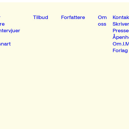
r
Tilbud
Forfattere
Om
Kontak
re
oss
Skrive
ntervjuer
Presse
Åpenh
nart
Om J.M
Forlag