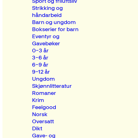
Sport og friluftsliv
Strikking og
håndarbeid
Barn og ungdom
Bokserier for barn
Eventyr og
Gavebøker
0–3 år
3–6 år
6–9 år
9–12 år
Ungdom
Skjønnlitteratur
Romaner
Krim
Feelgood
Norsk
Oversatt
Dikt
Gave- og