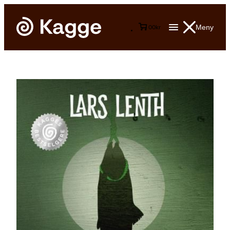
Meny
0
0
kr