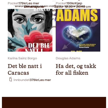
Pocket
179
kr
Les mer
Pocket
199
kr
Kjøp
“Brødrene Vega” er en frodig og harmdirrende
Dimensjoner
2.60 × 12.90 × 20.40 cm
historie om mennesket, naturen og
Leo Vangen og Rino
menneskenaturen, en fortelling om hvor latterlig
Serie
langt vi er villige til å gå for å nå våre mål.
GulliksenKagge pocket
«Magisk og ramsalt realisme» Aftenposten
Karina Sainz Borgo
Douglas Adams
Det ble natt i
Ha det, og takk
Caracas
for all fisken
Innbundet
379
kr
Les mer