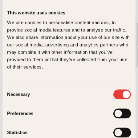
This website uses cookies
Format:
We use cookies to personalise content and ads, to
provide social media features and to analyse our traffic.
Innbundet
We also share information about your use of our site with
349kr
our social media, advertising and analytics partners who
may combine it with other information that you’ve
Pocket
239kr
provided to them or that they’ve collected from your use
of their services.
239
kr
Consent
Brødrene
Kjøp
Necessary
Vega
Selection
Reduser
Øk
antall
mengden
mengden
Preferences
På lager
Beskrivelse
Statistics