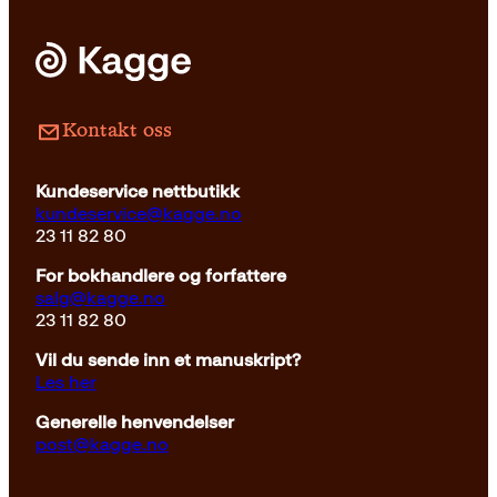
Pocket
179
kr
Les mer
Kontakt oss
Kundeservice nettbutikk
kundeservice@kagge.no
23 11 82 80
For bokhandlere og forfattere
salg@kagge.no
23 11 82 80
Vil du sende inn et manuskript?
Les her
Generelle henvendelser
post@kagge.no