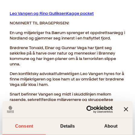
Leo Vangen og Rino GulliksenKagge pocket
NOMINERT TIL BRAGEPRISEN!
En ung miljøkriger fra Bærum sprenger et oppdrettsanlegg i
Nordland og gjemmer seg innerst i en fraflyttet fjord.
Brødrene Torvald, Einar og Gunnar Vega har tjent seg
søkkrike på å harve over natur og mennesker i Brønnøy
kommune og har ingen planer om å la terroristen slippe
unna.
Den konfliktsky advokatfullmektigen Leo Vangen hyres for å
finne miljøkrigeren og lose ham ut av området før brødrene
Vega slår kloa i ham.
Snart befinner Vangen seg midt i skuddlinjen mellom
rasende, selvrettferdige miljøvernere og skruppelløse
lakseoppdrettere.
I kulissene lurer en marinbiolog med råtten samvittighet, en
velstående Bee Gees-fan med skjulte motiver og en eremitt
med tvilsom fortid og gul sydvest på hodet.
Consent
Details
About
→ Les hele beskrivelsen