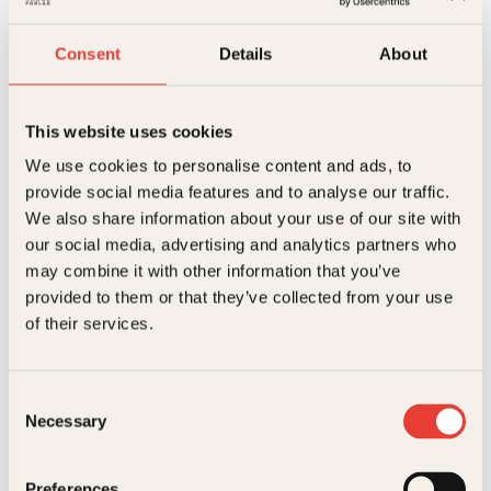
antall
mengden
mengden
Consent
Details
About
På lager
Beskrivelse
This website uses cookies
Ekstra detaljer
Beskrivelse
We use cookies to personalise content and ads, to
provide social media features and to analyse our traffic.
We also share information about your use of our site with
Forfattere
Anita Østerbø
Anita Østerbøs romaner er basert på virkelige
historier om alenemødrenes tøffe kamp i Norge, fra
our social media, advertising and analytics partners who
50-tallet og fremover mot vår tid. I den fjerde boken i
Forlag
Kagge Forlag AS,
may combine it with other information that you’ve
Skammens mødre
-serien går 80-årene mot slutten,
Relaterte produkter
provided to them or that they’ve collected from your use
og Ingrid må foreta et livsviktig valg.
Målgruppe
Voksen
of their services.
Både Ingrid og Bjørn, Bente, Sølvi og Ove har
Språk
nob
livstraumer de bærer med seg som følge av
barndommens utfordringer. Den urett som ble
ISBN
9788248941613
begått mot mødrene deres, fedrenes svik og
Consent
samfunnets unnfallenhet og overgrep, preger dem
Necessary
Selection
som voksne. Likevel har de etter mye strev
Utgivelsesår
2025
tilkjempet seg verdige og frie liv.
I salg fra
05. Sep 2025
Preferences
Men hva skjer når kjærligheten fører med seg