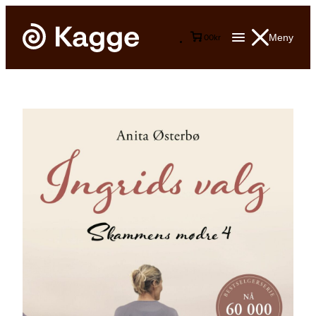
Meny
0
0
kr