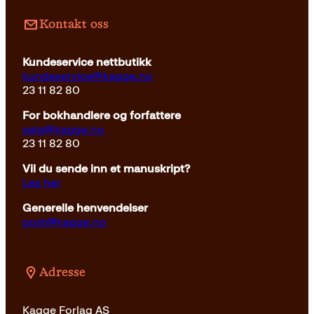
Pocket
179
kr
Les mer
Kontakt oss
Kundeservice nettbutikk
kundeservice@kagge.no
23 11 82 80
For bokhandlere og forfattere
salg@kagge.no
23 11 82 80
Vil du sende inn et manuskript?
Les her
Generelle henvendelser
post@kagge.no
Adresse
Kagge Forlag AS