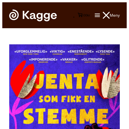
Meny
0
0
kr