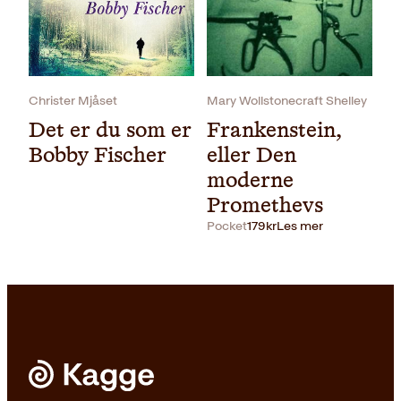
Pocket
179
kr
Kjøp
Christer Mjåset
Mary Wollstonecraft Shelley
Det er du som er
Frankenstein,
Bobby Fischer
eller Den
moderne
Promethevs
Pocket
179
kr
Les mer