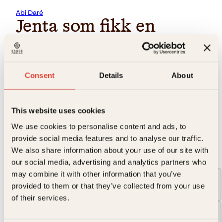
Abi Daré
Jenta som fikk en
stemme
Fjorten år gamle Adunni vokser opp på den nigerianske
Consent
Details
About
landsbygda og drømmer bare om én ting. Å få utdannelse.
Moren hennes har alltid sagt at det er den eneste måten å
få en stemme på, en mulighet til å bli hørt og bestemme sin
egen framtid.
This website uses cookies
→ Les hele beskrivelsen
We use cookies to personalise content and ads, to
provide social media features and to analyse our traffic.
We also share information about your use of our site with
Format:
our social media, advertising and analytics partners who
may combine it with other information that you’ve
Pocket
provided to them or that they’ve collected from your use
229kr
of their services.
Innbundet