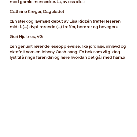
med gamle mennesker. Ja, av oss alle.»
Cathrine Krøger, Dagbladet
«En sterk og lavmælt debut av Lisa Ridzén treffer leseren
midt i. (...) dypt rørende (...) treffer, berører og beveger»
Guri Hjeltnes, VG
«en genuint rørende leseopplevelse, like jordnær, innlevd og
ektefølt som en Johnny Cash-sang. En bok som vil gi deg
lyst til å ringe faren din og høre hvordan det går med ham.»