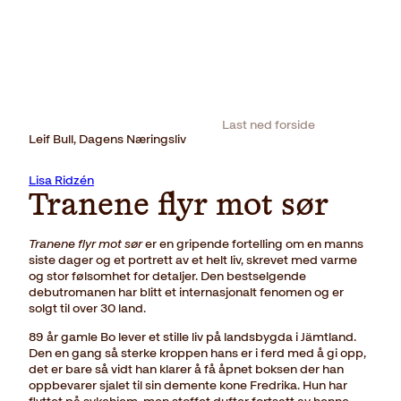
Last ned forside
Leif Bull, Dagens Næringsliv
Lisa Ridzén
Tranene flyr mot sør
Tranene flyr mot sør
er en gripende fortelling om en manns
siste dager og et portrett av et helt liv, skrevet med varme
og stor følsomhet for detaljer. Den bestselgende
debutromanen har blitt et internasjonalt fenomen og er
solgt til over 30 land.
89 år gamle Bo lever et stille liv på landsbygda i Jämtland.
Den en gang så sterke kroppen hans er i ferd med å gi opp,
det er bare så vidt han klarer å få åpnet boksen der han
oppbevarer sjalet til sin demente kone Fredrika. Hun har