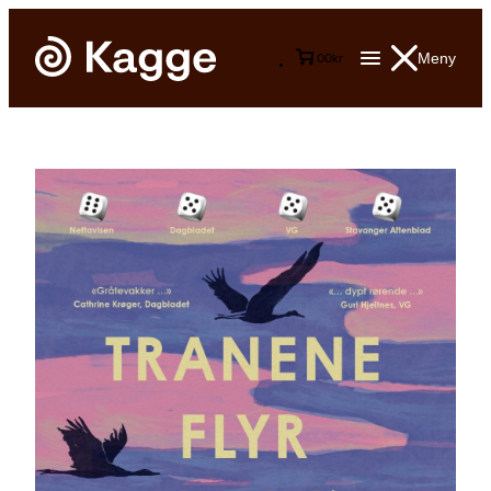
Meny
0
0
kr