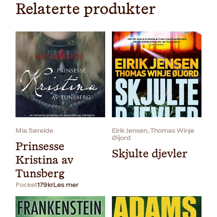
Relaterte produkter
Mia Søreide
Eirik Jensen, Thomas Winje
Øijord
Prinsesse
Skjulte djevler
Kristina av
Tunsberg
Pocket
179
kr
Les mer