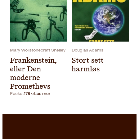
Pocket
199
kr
Kjøp
Mary Wollstonecraft Shelley
Douglas Adams
Frankenstein,
Stort sett
eller Den
harmløs
moderne
Promethevs
Pocket
179
kr
Les mer