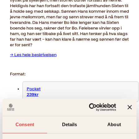
flyttet på sykehjem, men stoffet dufter fortsatt av henne.
Heldigvis har han fortsatt den trofaste jämthunden Sixten til
å holde seg med selskap. Sønnen Hans kommer innom med
jevne mellomrom, men far og sønn strever med å nå frem til
hverandre. Da Hans mener Bo ikke lenger kan ha Sixten
boende hos seg, rakner det for Bo. Følelsene virvler opp i
ham, og han ser tilbake på livet sitt. Han tenker på hva slags
far han har vært – kan han klare å nærme seg sønnen før det
er for sent?
→ Les hele beskrivelsen
Format:
Pocket
239kr
429
kr
Consent
Details
About
Utsolgt
Ikke på lager
Ikke tilgjengelig (årsak uspesifisert)