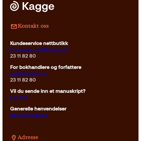
Pocket
179
kr
Kjøp
Kontakt oss
Kundeservice nettbutikk
kundeservice@kagge.no
23 11 82 80
For bokhandlere og forfattere
salg@kagge.no
23 11 82 80
Vil du sende inn et manuskript?
Les her
Generelle henvendelser
post@kagge.no
Adresse