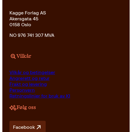
Kagge Forlag AS
Akersgata 45
0158 Oslo
NO 976 741 307 MVA
Vilkår
Vilkår og betingelser
Angrerett og retur
Frakt og levering
Personvern
Retningslinjer for bruk av KI
Følg oss
Facebook